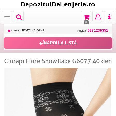
DepozitulDeLenjerie.ro
Toggle
Toggle
Toggle
Toggl
Toggle
navigation
navigation
navigation
naviga
navigation
0
0371236351
Acasa
»
FEMEI
»
CIORAPI
Telefon:
ÎNAPOI LA LISTĂ
Ciorapi Fiore Snowflake G6077 40 den