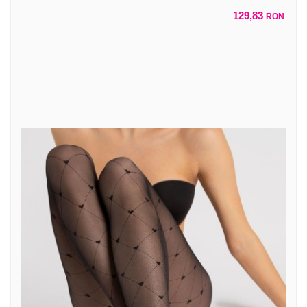
129,83
RON