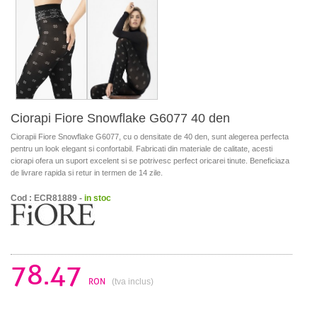
Ciorapi Fiore Snowflake G6077 40 den
Ciorapii Fiore Snowflake G6077, cu o densitate de 40 den, sunt alegerea perfecta
pentru un look elegant si confortabil. Fabricati din materiale de calitate, acesti
ciorapi ofera un suport excelent si se potrivesc perfect oricarei tinute. Beneficiaza
de livrare rapida si retur in termen de 14 zile.
Cod : ECR81889 -
in stoc
78.47
RON
(tva inclus)