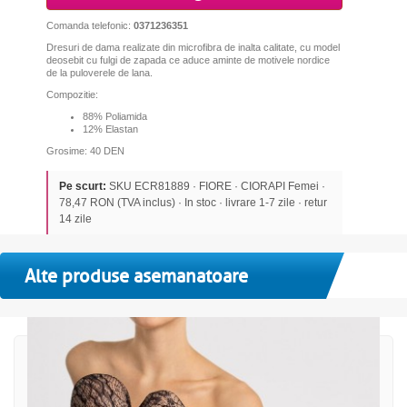
Comanda telefonic:
0371236351
Dresuri de dama realizate din microfibra de inalta calitate, cu model
deosebit cu fulgi de zapada ce aduce aminte de motivele nordice
de la puloverele de lana.
Compozitie:
88% Poliamida
12% Elastan
Grosime: 40 DEN
Pe scurt:
SKU ECR81889 · FIORE · CIORAPI Femei ·
78,47 RON (TVA inclus) · In stoc · livrare 1-7 zile · retur
14 zile
Alte produse asemanatoare