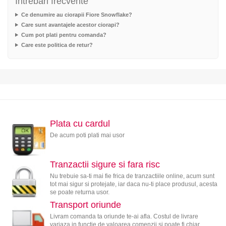
Intrebari frecvente
Ce denumire au ciorapii Fiore Snowflake?
Care sunt avantajele acestor ciorapi?
Cum pot plati pentru comanda?
Care este politica de retur?
Plata cu cardul
De acum poti plati mai usor
Tranzactii sigure si fara risc
Nu trebuie sa-ti mai fie frica de tranzactiile online, acum sunt
tot mai sigur si protejate, iar daca nu-ti place produsul, acesta
se poate returna usor.
Transport oriunde
Livram comanda ta oriunde te-ai afla. Costul de livrare
variaza in functie de valoarea comenzii si poate fi chiar