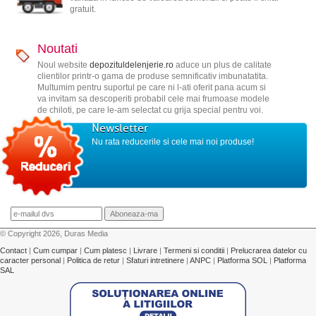
gratuit.
Noutati
Noul website
depozituldelenjerie.ro
aduce un plus de calitate
clientilor printr-o gama de produse semnificativ imbunatatita.
Multumim pentru suportul pe care ni l-ati oferit pana acum si
va invitam sa descoperiti probabil cele mai frumoase modele
de chiloti, pe care le-am selectat cu grija special pentru voi.
Newsletter
Nu rata reducerile si cele mai noi produse!
© Copyright 2026, Duras Media
Contact
|
Cum cumpar
|
Cum platesc
|
Livrare
|
Termeni si conditii
|
Prelucrarea datelor cu
caracter personal
|
Politica de retur
|
Sfaturi intretinere
|
ANPC
|
Platforma SOL
|
Platforma
SAL