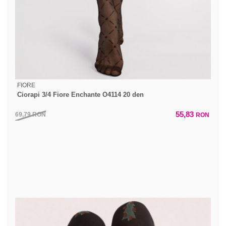
FIORE
Ciorapi 3/4 Fiore Enchante O4114 20 den
55,83
69,79
RON
RON