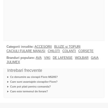
Categorii inrudite:
ACCESORII
BLUZE si TOPURI
CACIULI FULARE MANUSI
CHILOTI
COLANTI
CORSETE
Branduri populare:
AVA
VIKI
DE LAFENSE
WOLBAR
GAIA
JULIMEX
Intrebari frecvente
Ce denumire au ciorapii Fiore M5205?
Care sunt avantajele ciorapilor Fiore?
Cum pot plati pentru comanda?
Care este termenul de livrare?