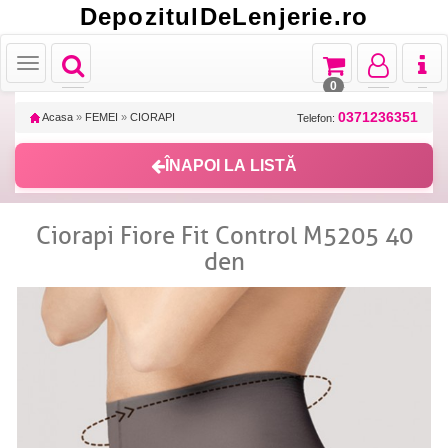
DepozitulDeLenjerie.ro
Toggle
Toggle
Toggle
Toggl
Toggle
navigation
navigation
navigation
naviga
navigation
0
0371236351
Acasa
»
FEMEI
»
CIORAPI
Telefon:
ÎNAPOI LA LISTĂ
Ciorapi Fiore Fit Control M5205 40
den