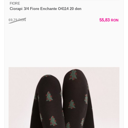
FIORE
Ciorapi 3/4 Fiore Enchante O4114 20 den
55,83
69,79
RON
RON