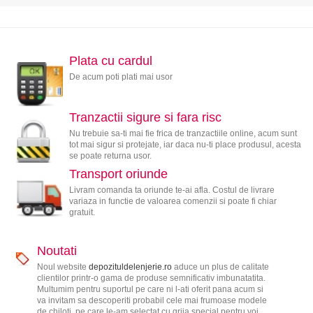
Plata cu cardul
De acum poti plati mai usor
Tranzactii sigure si fara risc
Nu trebuie sa-ti mai fie frica de tranzactiile online, acum sunt
tot mai sigur si protejate, iar daca nu-ti place produsul, acesta
se poate returna usor.
Transport oriunde
Livram comanda ta oriunde te-ai afla. Costul de livrare
variaza in functie de valoarea comenzii si poate fi chiar
gratuit.
Noutati
Noul website
depozituldelenjerie.ro
aduce un plus de calitate
clientilor printr-o gama de produse semnificativ imbunatatita.
Multumim pentru suportul pe care ni l-ati oferit pana acum si
va invitam sa descoperiti probabil cele mai frumoase modele
de chiloti, pe care le-am selectat cu grija special pentru voi.