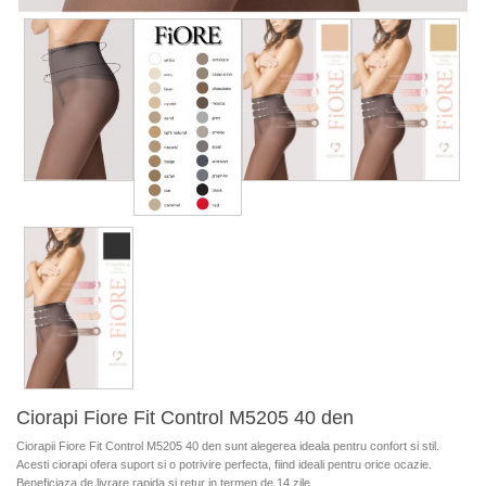
Ciorapi Fiore Fit Control M5205 40 den
Ciorapii Fiore Fit Control M5205 40 den sunt alegerea ideala pentru confort si stil.
Acesti ciorapi ofera suport si o potrivire perfecta, fiind ideali pentru orice ocazie.
Beneficiaza de livrare rapida si retur in termen de 14 zile.