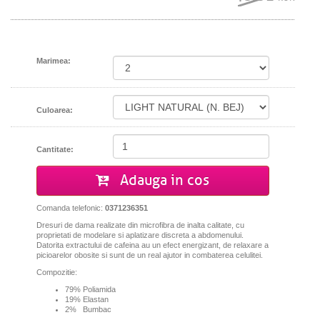
Marimea:
Culoarea:
Cantitate:
Adauga in cos
Comanda telefonic:
0371236351
Dresuri de dama realizate din microfibra de inalta calitate, cu
proprietati de modelare si aplatizare discreta a abdomenului.
Datorita extractului de cafeina au un efect energizant, de relaxare a
picioarelor obosite si
sunt de un real ajutor in combaterea celulitei.
Compozitie:
79% Poliamida
19% Elastan
2% Bumbac