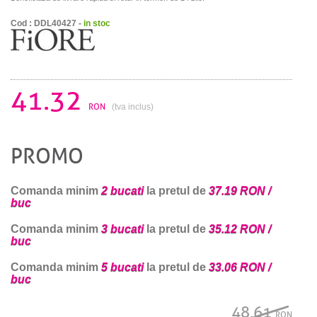
Cod : DDL40427 -
in stoc
41.32
RON
(tva inclus)
PROMO
Comanda minim
2 bucati
la pretul de
37.19 RON /
buc
Comanda minim
3 bucati
la pretul de
35.12 RON /
buc
Comanda minim
5 bucati
la pretul de
33.06 RON /
buc
48.61
RON