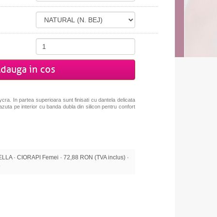
dauga in cos
ycra. In partea superioara sunt finisati cu dantela delicata
azuta pe interior cu banda dubla din silicon pentru confort
A · CIORAPI Femei · 72,88 RON (TVA inclus) ·
e