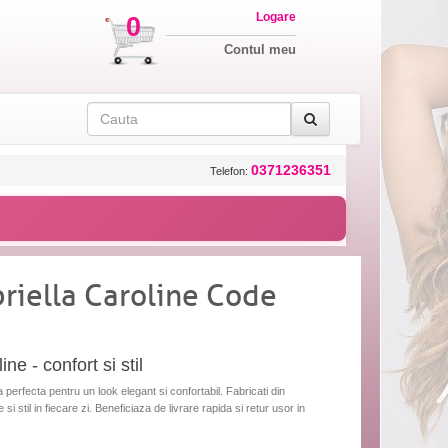
Logare
0
Contul meu
0371236351
Telefon:
riella Caroline Code
ne - confort si stil
 perfecta pentru un look elegant si confortabil. Fabricati din
si stil in fiecare zi. Beneficiaza de livrare rapida si retur usor in