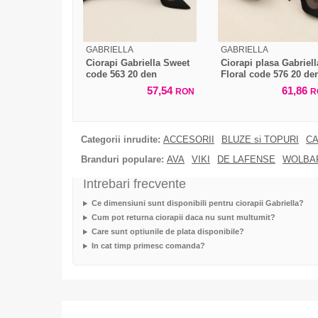
GABRIELLA
GABRIELLA
Ciorapi Gabriella Sweet
Ciorapi plasa Gabriell
code 563 20 den
Floral code 576 20 de
57,54
61,86
RON
R
Categorii inrudite:
ACCESORII
BLUZE si TOPURI
CA
Branduri populare:
AVA
VIKI
DE LAFENSE
WOLBA
Intrebari frecvente
Ce dimensiuni sunt disponibili pentru ciorapii Gabriella?
Cum pot returna ciorapii daca nu sunt multumit?
Care sunt optiunile de plata disponibile?
In cat timp primesc comanda?