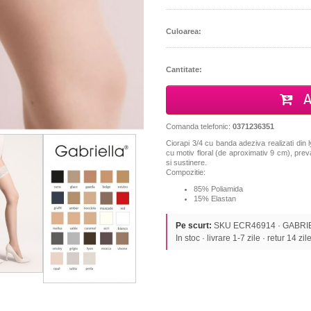
Culoarea:
Cantitate:
A
Comanda telefonic:
0371236351
Ciorapi 3/4 cu banda adeziva realizati din l
cu motiv floral (de aproximativ 9 cm), prev
si sustinere.
Compozitie:
85% Poliamida
15% Elastan
Pe scurt:
SKU ECR46914 · GABRIELL
In stoc · livrare 1-7 zile · retur 14 zil