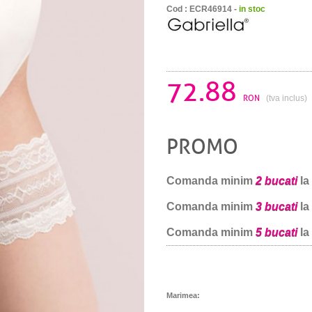
Cod : ECR46914 -
in stoc
72.88
RON
(tva inclus)
PROMO
Comanda minim
2 bucati
la
Comanda minim
3 bucati
la
Comanda minim
5 bucati
la
Marimea: