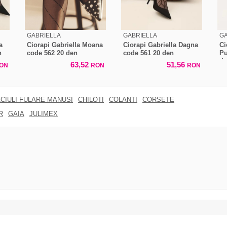
GABRIELLA
GABRIELLA
GA
a
Ciorapi Gabriella Moana
Ciorapi Gabriella Dagna
Ci
n
code 562 20 den
code 561 20 den
Pu
d
63,52
51,56
ON
RON
RON
CIULI FULARE MANUSI
CHILOTI
COLANTI
CORSETE
R
GAIA
JULIMEX