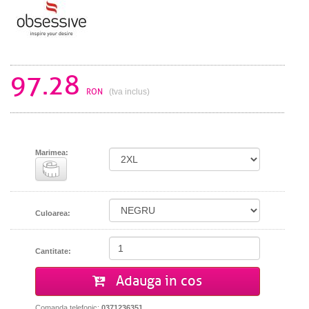
97.28
RON
(tva inclus)
Marimea:
Culoarea:
Cantitate:
Adauga in cos
Comanda telefonic:
0371236351