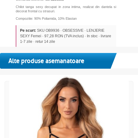
Chilot tanga sexy decupat in zona intima, realizat din dantela si
decorat frontal cu strasuri.
Compozitie: 90% Poliamida, 10% Elastan
Pe scurt:
SKU OB9936 · OBSESSIVE · LENJERIE
SEXY Femei · 97,28 RON (TVA inclus) · In stoc · livrare
1-7 zile · retur 14 zile
Alte produse asemanatoare