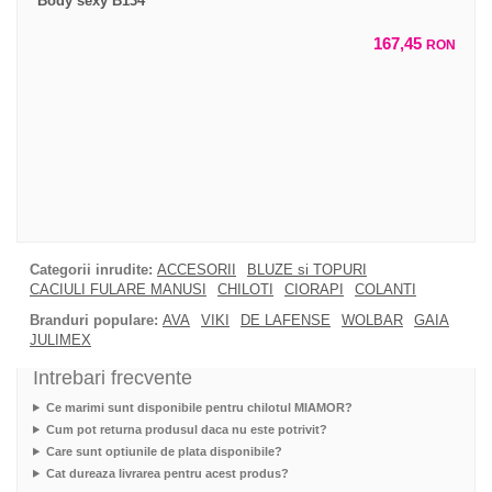
Body sexy B134
167,45
RON
Categorii inrudite:
ACCESORII
BLUZE si TOPURI
CACIULI FULARE MANUSI
CHILOTI
CIORAPI
COLANTI
Branduri populare:
AVA
VIKI
DE LAFENSE
WOLBAR
GAIA
JULIMEX
Intrebari frecvente
Ce marimi sunt disponibile pentru chilotul MIAMOR?
Cum pot returna produsul daca nu este potrivit?
Care sunt optiunile de plata disponibile?
Cat dureaza livrarea pentru acest produs?