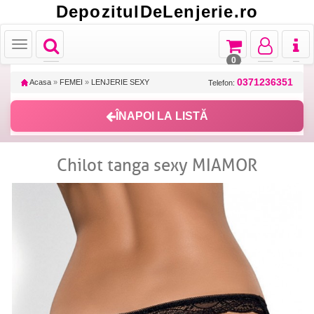
DepozitulDeLenjerie.ro
Toggle
Toggle
Toggle
Toggl
Toggle
navigation
navigation
navigation
naviga
navigation
0
0371236351
Acasa
»
FEMEI
»
LENJERIE SEXY
Telefon:
ÎNAPOI LA LISTĂ
Chilot tanga sexy MIAMOR