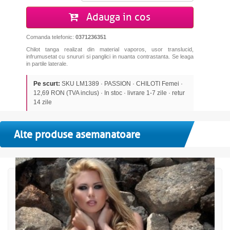
Adauga in cos
Comanda telefonic:
0371236351
Chilot tanga realizat din material vaporos, usor translucid,
infrumusetat cu snururi si panglici in nuanta contrastanta. Se leaga
in partile laterale.
Pe scurt:
SKU LM1389 · PASSION · CHILOTI Femei ·
12,69 RON (TVA inclus) · In stoc · livrare 1-7 zile · retur
14 zile
Alte produse asemanatoare