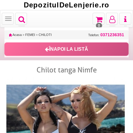
DepozitulDeLenjerie.ro
Toggle
Toggle
Toggle
Toggl
Toggle
navigation
navigation
navigation
naviga
navigation
0
0371236351
Acasa
»
FEMEI
»
CHILOTI
Telefon:
ÎNAPOI LA LISTĂ
Chilot tanga Nimfe