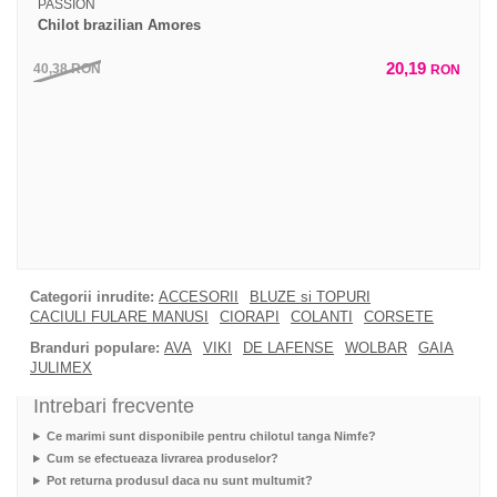
PASSION
Chilot brazilian Amores
20,19
40,38
RON
RON
Categorii inrudite:
ACCESORII
BLUZE si TOPURI
CACIULI FULARE MANUSI
CIORAPI
COLANTI
CORSETE
Branduri populare:
AVA
VIKI
DE LAFENSE
WOLBAR
GAIA
JULIMEX
Intrebari frecvente
Ce marimi sunt disponibile pentru chilotul tanga Nimfe?
Cum se efectueaza livrarea produselor?
Pot returna produsul daca nu sunt multumit?