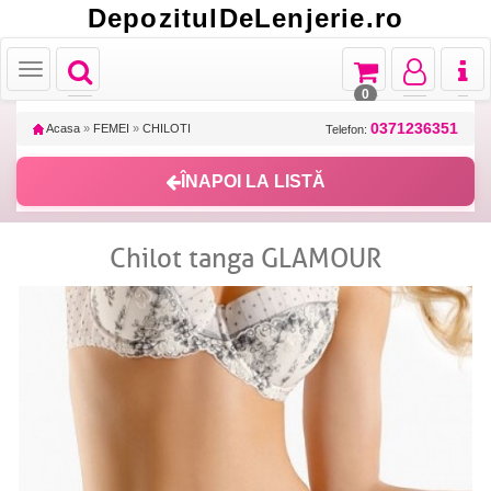
DepozitulDeLenjerie.ro
Toggle
Toggle
Toggle
Toggl
Toggle
navigation
navigation
navigation
naviga
navigation
0
0371236351
Acasa
»
FEMEI
»
CHILOTI
Telefon:
ÎNAPOI LA LISTĂ
Chilot tanga GLAMOUR