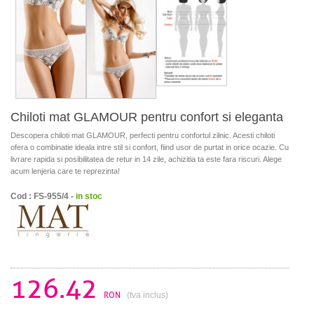
Chiloti mat GLAMOUR pentru confort si eleganta
Descopera chiloti mat GLAMOUR, perfecti pentru confortul zilnic. Acesti chiloti
ofera o combinatie ideala intre stil si confort, fiind usor de purtat in orice ocazie. Cu
livrare rapida si posibilitatea de retur in 14 zile, achizitia ta este fara riscuri. Alege
acum lenjeria care te reprezinta!
Cod : FS-955/4 -
in stoc
126.42
RON
(tva inclus)