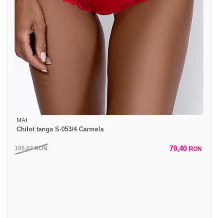
MAT
Chilot tanga S-053/4 Carmela
79,40
105,87
RON
RON