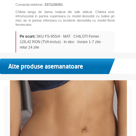
Comanda telefonic:
0371236351
Chilota tanga de dama realizat din tulle delicat. Chilotul este
infrumusetat in partea superioara cu model deosebit cu buline gri
mici, iar in partea inferioara cu broderie deosebita cu model floral
fermecator.
Pe scurt:
SKU FS-955/4 · MAT · CHILOTI Femei ·
126,42 RON (TVA inclus) · In stoc · livrare 1-7 zile ·
retur 14 zile
Alte produse asemanatoare