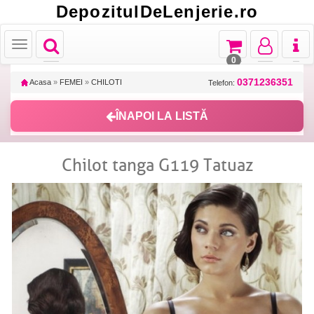
DepozitulDeLenjerie.ro
Toggle
Toggle
Toggle
Toggl
Toggle
navigation
navigation
navigation
naviga
navigation
0
0371236351
Acasa
»
FEMEI
»
CHILOTI
Telefon:
ÎNAPOI LA LISTĂ
Chilot tanga G119 Tatuaz