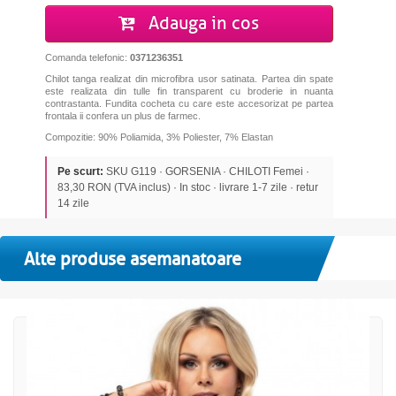
Adauga in cos
Comanda telefonic:
0371236351
Chilot tanga realizat din microfibra usor satinata. Partea din spate
este realizata din tulle fin transparent cu broderie in nuanta
contrastanta. Fundita cocheta cu care este accesorizat pe partea
frontala ii confera un plus de farmec.
Compozitie: 90% Poliamida, 3% Poliester, 7% Elastan
Pe scurt:
SKU G119 · GORSENIA · CHILOTI Femei ·
83,30 RON (TVA inclus) · In stoc · livrare 1-7 zile · retur
14 zile
Alte produse asemanatoare