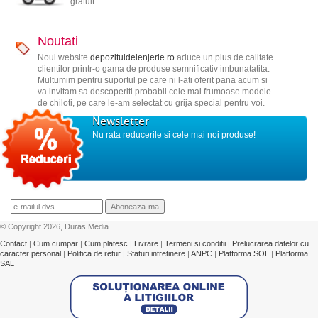
gratuit.
Noutati
Noul website
depozituldelenjerie.ro
aduce un plus de calitate
clientilor printr-o gama de produse semnificativ imbunatatita.
Multumim pentru suportul pe care ni l-ati oferit pana acum si
va invitam sa descoperiti probabil cele mai frumoase modele
de chiloti, pe care le-am selectat cu grija special pentru voi.
Newsletter
Nu rata reducerile si cele mai noi produse!
© Copyright 2026, Duras Media
Contact
|
Cum cumpar
|
Cum platesc
|
Livrare
|
Termeni si conditii
|
Prelucrarea datelor cu
caracter personal
|
Politica de retur
|
Sfaturi intretinere
|
ANPC
|
Platforma SOL
|
Platforma
SAL