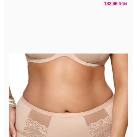
182,86
RON