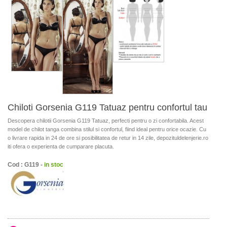
Chiloti Gorsenia G119 Tatuaz pentru confortul tau
Descopera chilotii Gorsenia G119 Tatuaz, perfecti pentru o zi confortabila. Acest
model de chilot tanga combina stilul si confortul, fiind ideal pentru orice ocazie. Cu
o livrare rapida in 24 de ore si posibilitatea de retur in 14 zile, depozituldelenjerie.ro
iti ofera o experienta de cumparare placuta.
Cod : G119 -
in stoc