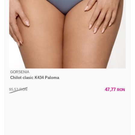
GORSENIA
Chilot clasic K434 Paloma
47,77
95,53
RON
RON