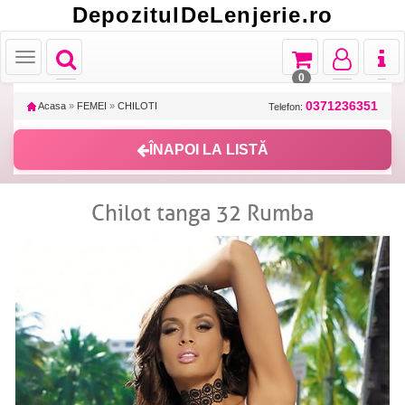
DepozitulDeLenjerie.ro
Toggle
Toggle
Toggle
Toggl
Toggle
navigation
navigation
navigation
naviga
navigation
0
0371236351
Acasa
»
FEMEI
»
CHILOTI
Telefon:
ÎNAPOI LA LISTĂ
Chilot tanga 32 Rumba