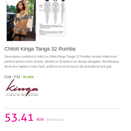
Chiloti Kinga Tanga 32 Rumba
Descopera confortul si stilul cu chiloti Kinga Tanga 32 Rumba. Acesti chiloti sunt
perfecti pentru orice ocazie, oferind un fit ideal si un design atragator. Beneficiaza
de livrare rapida si retur facil, astfel incat sa te bucuri de achizitia ta fara griji.
Cod : F32 -
in stoc
53.41
RON
(tva inclus)