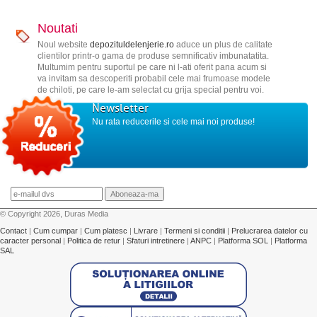
Noutati
Noul website
depozituldelenjerie.ro
aduce un plus de calitate
clientilor printr-o gama de produse semnificativ imbunatatita.
Multumim pentru suportul pe care ni l-ati oferit pana acum si
va invitam sa descoperiti probabil cele mai frumoase modele
de chiloti, pe care le-am selectat cu grija special pentru voi.
Newsletter
Nu rata reducerile si cele mai noi produse!
© Copyright 2026, Duras Media
Contact
|
Cum cumpar
|
Cum platesc
|
Livrare
|
Termeni si conditii
|
Prelucrarea datelor cu
caracter personal
|
Politica de retur
|
Sfaturi intretinere
|
ANPC
|
Platforma SOL
|
Platforma
SAL