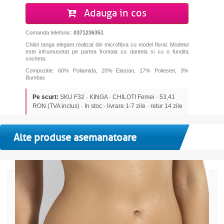
Adauga in cos
Comanda telefonic:
0371236351
Chilot tanga elegant realizat din microfibra cu model floral. Modelul
este infrumusetat pe partea frontala cu dantela si cu o fundita
cocheta.
Compozitie: 60% Poliamida, 20% Elastan, 17% Poliester, 3%
Bumbac
Pe scurt:
SKU F32 · KINGA · CHILOTI Femei · 53,41
RON (TVA inclus) · In stoc · livrare 1-7 zile · retur 14 zile
Alte produse asemanatoare