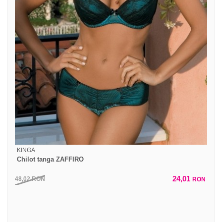
KINGA
Chilot tanga ZAFFIRO
24,01
48,02
RON
RON