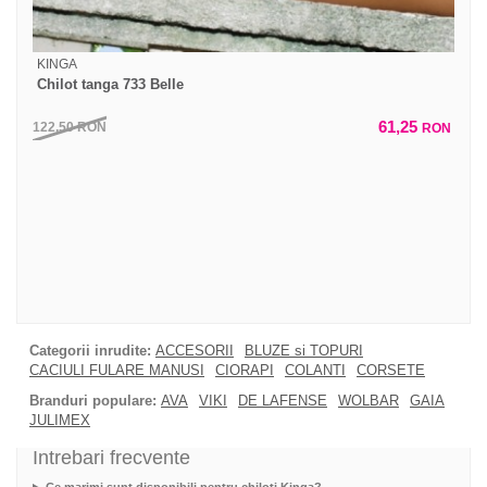
KINGA
Chilot tanga 733 Belle
61,25
122,50
RON
RON
Categorii inrudite:
ACCESORII
BLUZE si TOPURI
CACIULI FULARE MANUSI
CIORAPI
COLANTI
CORSETE
Branduri populare:
AVA
VIKI
DE LAFENSE
WOLBAR
GAIA
JULIMEX
Intrebari frecvente