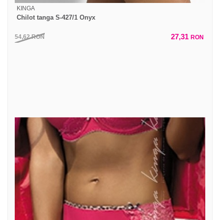
KINGA
Chilot tanga S-427/1 Onyx
27,31
54,62
RON
RON