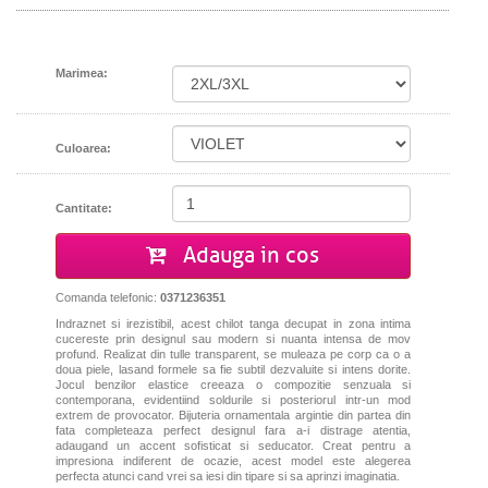
Marimea:
Culoarea:
Cantitate:
Adauga in cos
Comanda telefonic:
0371236351
Indraznet si irezistibil, acest chilot tanga decupat in zona intima
cucereste prin designul sau modern si nuanta intensa de mov
profund. Realizat din tulle transparent, se muleaza pe corp ca o a
doua piele, lasand formele sa fie subtil dezvaluite si intens dorite.
Jocul benzilor elastice creeaza o compozitie senzuala si
contemporana, evidentiind soldurile si posteriorul intr-un mod
extrem de provocator. Bijuteria ornamentala argintie din partea din
fata completeaza perfect designul fara a-i distrage atentia,
adaugand un accent sofisticat si seducator. Creat pentru a
impresiona indiferent de ocazie, acest model este alegerea
perfecta atunci cand vrei sa iesi din tipare si sa aprinzi imaginatia.