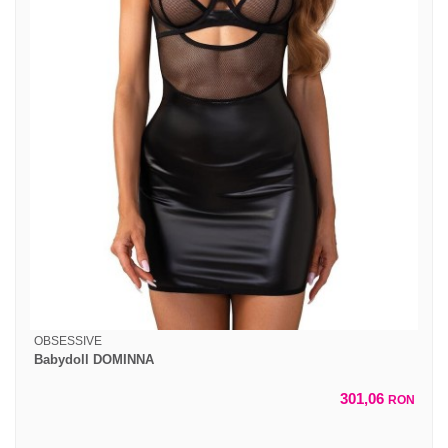
OBSESSIVE
Babydoll DOMINNA
301,06
RON