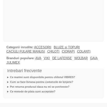
Categorii inrudite:
ACCESORII
BLUZE si TOPURI
CACIULI FULARE MANUSI
CHILOTI
CIORAPI
COLANTI
Branduri populare:
AVA
VIKI
DE LAFENSE
WOLBAR
GAIA
JULIMEX
Intrebari frecvente
Ce marimi sunt disponibile pentru chilotul VIBRES?
Cum se face livrarea pentru comenzile de lenjerie?
Pot returna produsul daca nu mi se potriveste?
Ce metode de plata sunt acceptate?