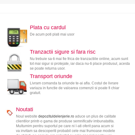
Plata cu cardul
De acum poti plati mai usor
Tranzactii sigure si fara risc
Nu trebuie sa-ti mai fie frica de tranzactiile online, acum sunt
tot mai sigur si protejate, iar daca nu-ti place produsul, acesta
se poate returna usor.
Transport oriunde
Livram comanda ta oriunde te-ai afla. Costul de livrare
variaza in functie de valoarea comenzii si poate fi chiar
gratuit.
Noutati
Noul website
depozituldelenjerie.ro
aduce un plus de calitate
clientilor printr-o gama de produse semnificativ imbunatatita.
Multumim pentru suportul pe care ni l-ati oferit pana acum si
va invitam sa descoperiti probabil cele mai frumoase modele