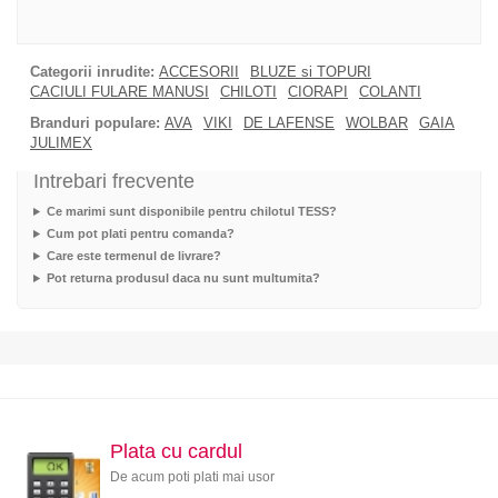
Categorii inrudite:
ACCESORII
BLUZE si TOPURI
CACIULI FULARE MANUSI
CHILOTI
CIORAPI
COLANTI
Branduri populare:
AVA
VIKI
DE LAFENSE
WOLBAR
GAIA
JULIMEX
Intrebari frecvente
Ce marimi sunt disponibile pentru chilotul TESS?
Cum pot plati pentru comanda?
Care este termenul de livrare?
Pot returna produsul daca nu sunt multumita?
Plata cu cardul
De acum poti plati mai usor