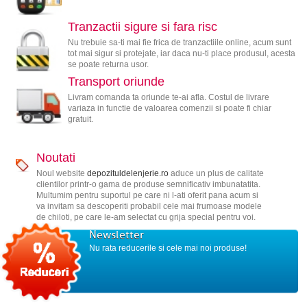
Tranzactii sigure si fara risc
Nu trebuie sa-ti mai fie frica de tranzactiile online, acum sunt
tot mai sigur si protejate, iar daca nu-ti place produsul, acesta
se poate returna usor.
Transport oriunde
Livram comanda ta oriunde te-ai afla. Costul de livrare
variaza in functie de valoarea comenzii si poate fi chiar
gratuit.
Noutati
Noul website
depozituldelenjerie.ro
aduce un plus de calitate
clientilor printr-o gama de produse semnificativ imbunatatita.
Multumim pentru suportul pe care ni l-ati oferit pana acum si
va invitam sa descoperiti probabil cele mai frumoase modele
de chiloti, pe care le-am selectat cu grija special pentru voi.
Newsletter
Nu rata reducerile si cele mai noi produse!