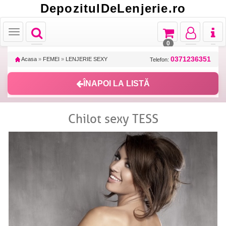
DepozitulDeLenjerie.ro
Toggle
Toggle
Toggle
Toggl
Toggle
navigation
navigation
navigation
naviga
navigation
0
0371236351
Acasa
»
FEMEI
»
LENJERIE SEXY
Telefon:
ÎNAPOI LA LISTĂ
Chilot sexy TESS