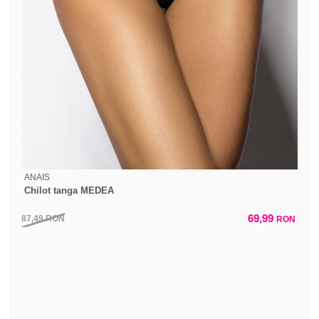
ANAIS
Chilot tanga MEDEA
69,99
87,49
RON
RON