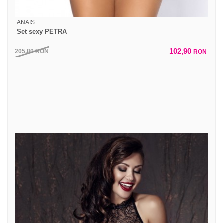
ANAIS
Set sexy PETRA
102,90
205,80
RON
RON