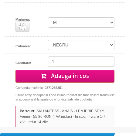
Marimea:
Culoarea:
Cantitate:
Adauga in cos
Comanda telefonic:
0371236351
Chilot sexy decupat in zona intima realizat din tulle delicat translucid
si accesorizat la spate cu o fundita satinata cocheta.
Pe scurt:
SKU ANTESS · ANAIS · LENJERIE SEXY
Femei · 55,86 RON (TVA inclus) · In stoc · livrare 1-7
zile · retur 14 zile