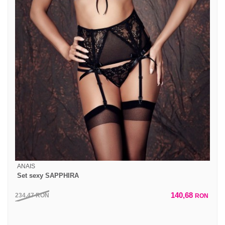
ANAIS
Set sexy SAPPHIRA
140,68
234,47
RON
RON