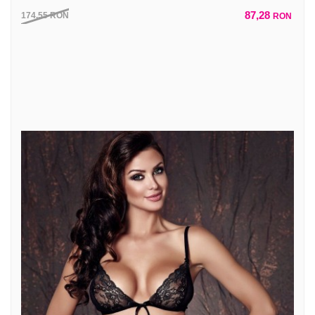
87,28
174,55
RON
RON