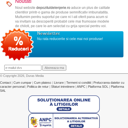
Noutati
Noul website
depozituldelenjerie.ro
aduce un plus de calitate
clientilor printr-o gama de produse semnificativ imbunatatita.
Multumim pentru suportul pe care ni l-ati oferit pana acum si
va invitam sa descoperiti probabil cele mai frumoase modele
de chiloti, pe care le-am selectat cu grija special pentru voi.
Newsletter
Nu rata reducerile si cele mai noi produse!
© Copyright 2026, Duras Media
Contact
|
Cum cumpar
|
Cum platesc
|
Livrare
|
Termeni si conditii
|
Prelucrarea datelor cu
caracter personal
|
Politica de retur
|
Sfaturi intretinere
|
ANPC
|
Platforma SOL
|
Platforma
SAL