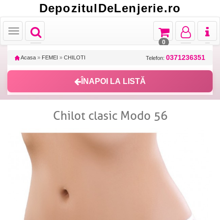
DepozitulDeLenjerie.ro
Toggle
Toggle
Toggle
Toggl
Toggle
navigation
navigation
navigation
naviga
navigation
0
0371236351
Acasa
»
FEMEI
»
CHILOTI
Telefon:
ÎNAPOI LA LISTĂ
Chilot clasic Modo 56