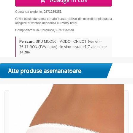
Adauga in cos
Comanda telefonic:
0371236351
Chilot clasic de dama cu talie joasa realizat din microfibra placuta la
atingere si dantela deosebita cu motiv floral.
Compozitie: 85% Poliamida, 15% Elastan
Pe scurt:
SKU MOD56 · MODO · CHILOTI Femei ·
76,17 RON (TVA inclus) · In stoc · livrare 1-7 zile · retur
14 zile
Alte produse asemanatoare