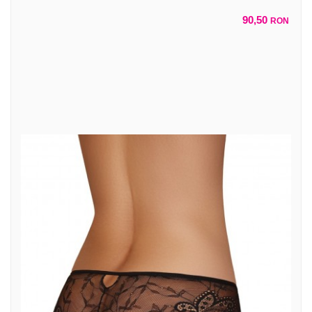
90,50
RON