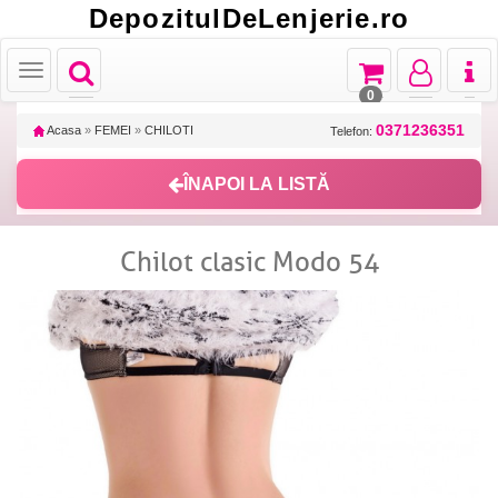
DepozitulDeLenjerie.ro
Toggle
Toggle
Toggle
Toggl
Toggle
navigation
navigation
navigation
naviga
navigation
0
0371236351
Acasa
»
FEMEI
»
CHILOTI
Telefon:
ÎNAPOI LA LISTĂ
Chilot clasic Modo 54