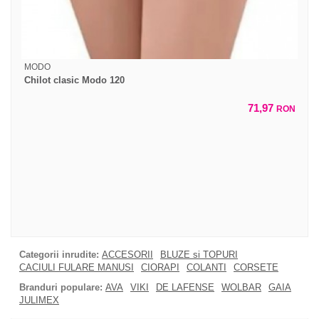
MODO
Chilot clasic Modo 120
71,97
RON
Categorii inrudite:
ACCESORII
BLUZE si TOPURI
CACIULI FULARE MANUSI
CIORAPI
COLANTI
CORSETE
Branduri populare:
AVA
VIKI
DE LAFENSE
WOLBAR
GAIA
JULIMEX