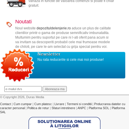
variaza in functie de valoarea comenzii si poate fi chiar
gratuit.
Noutati
Noul website
depozituldelenjerie.ro
aduce un plus de calitate
clientilor printr-o gama de produse semnificativ imbunatatita.
Multumim pentru suportul pe care ni l-ati oferit pana acum si
va invitam sa descoperiti probabil cele mai frumoase modele
de chiloti, pe care le-am selectat cu grija special pentru voi.
Newsletter
Nu rata reducerile si cele mai noi produse!
© Copyright 2026, Duras Media
Contact
|
Cum cumpar
|
Cum platesc
|
Livrare
|
Termeni si conditii
|
Prelucrarea datelor cu
caracter personal
|
Politica de retur
|
Sfaturi intretinere
|
ANPC
|
Platforma SOL
|
Platforma
SAL