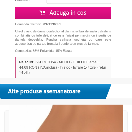
Adauga in cos
Comanda telefonic:
0371236351
Chilot clasic de dama confectionat din microfibra de inalta calitate in
combinatie cu tulle delicat ce este finisat pe margini cu insertie de
dantela deosebita. Fundita satinata cocheta cu care este
accesorizat pe partea frontala ii confera un plus de farmec.
Compozitie: 85% Poliamida, 15% Elastan
Pe scurt:
SKU MOD54 · MODO · CHILOTI Femei ·
44,69 RON (TVA inclus) · In stoc · livrare 1-7 zile · retur
14 zile
Alte produse asemanatoare