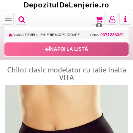
DepozitulDeLenjerie.ro
Toggle
Toggle
Toggle
Toggl
Toggle
navigation
navigation
navigation
naviga
navigation
0
0371236351
Acasa
»
FEMEI
»
LENJERIE MODELATOARE
Telefon:
ÎNAPOI LA LISTĂ
Chilot clasic modelator cu talie inalta
VITA