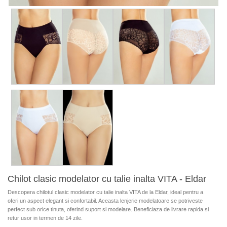
Chilot clasic modelator cu talie inalta VITA - Eldar
Descopera chilotul clasic modelator cu talie inalta VITA de la Eldar, ideal pentru a
oferi un aspect elegant si confortabil. Aceasta lenjerie modelatoare se potriveste
perfect sub orice tinuta, oferind suport si modelare. Beneficiaza de livrare rapida si
retur usor in termen de 14 zile.