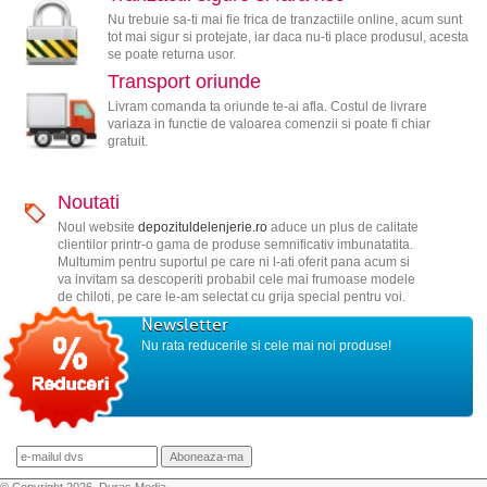
Nu trebuie sa-ti mai fie frica de tranzactiile online, acum sunt
tot mai sigur si protejate, iar daca nu-ti place produsul, acesta
se poate returna usor.
Transport oriunde
Livram comanda ta oriunde te-ai afla. Costul de livrare
variaza in functie de valoarea comenzii si poate fi chiar
gratuit.
Noutati
Noul website
depozituldelenjerie.ro
aduce un plus de calitate
clientilor printr-o gama de produse semnificativ imbunatatita.
Multumim pentru suportul pe care ni l-ati oferit pana acum si
va invitam sa descoperiti probabil cele mai frumoase modele
de chiloti, pe care le-am selectat cu grija special pentru voi.
Newsletter
Nu rata reducerile si cele mai noi produse!
© Copyright 2026, Duras Media