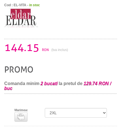
Cod : EL-VITA -
in stoc
144.15
RON
(tva inclus)
PROMO
Comanda minim
2 bucati
la pretul de
129.74 RON /
buc
Marimea: