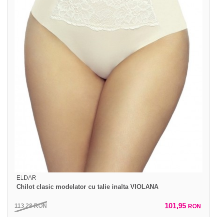
ELDAR
Chilot clasic modelator cu talie inalta VIOLANA
101,95
113,28
RON
RON