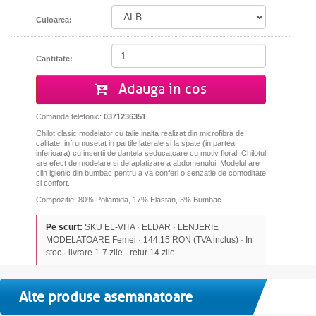
Culoarea:
Cantitate:
Adauga in cos
Comanda telefonic:
0371236351
Chilot clasic modelator cu talie inalta realizat din microfibra de
calitate, infrumusetat in partile laterale si la spate (in partea
inferioara) cu insertii de dantela seducatoare cu motiv floral. Chilotul
are efect de modelare si de aplatizare a abdomenului. Modelul are
clin igienic din bumbac pentru a va conferi o senzatie de comoditate
si confort.
Compozitie: 80% Poliamida, 17% Elastan, 3% Bumbac
Pe scurt:
SKU EL-VITA · ELDAR · LENJERIE
MODELATOARE Femei · 144,15 RON (TVA inclus) · In
stoc · livrare 1-7 zile · retur 14 zile
Alte produse asemanatoare