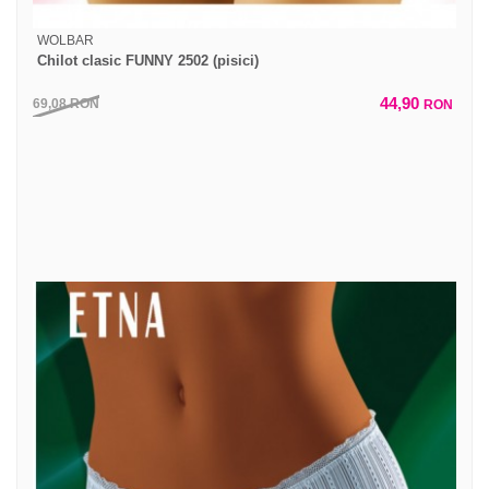
WOLBAR
Chilot clasic FUNNY 2502 (pisici)
44,90
69,08
RON
RON