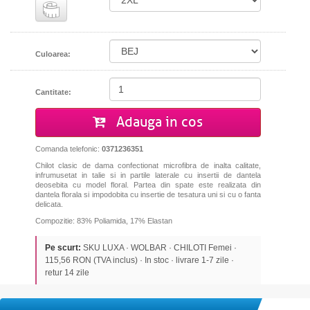
Culoarea:
Cantitate:
Adauga in cos
Comanda telefonic:
0371236351
Chilot clasic de dama confectionat microfibra de inalta calitate,
infrumusetat in talie si in partile laterale cu insertii de dantela
deosebita cu model floral. Partea din spate este realizata din
dantela florala si impodobita cu insertie de tesatura uni si cu o fanta
delicata.
Compozitie: 83% Poliamida, 17% Elastan
Pe scurt:
SKU LUXA · WOLBAR · CHILOTI Femei ·
115,56 RON (TVA inclus) · In stoc · livrare 1-7 zile ·
retur 14 zile