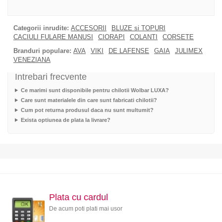
Categorii inrudite:
ACCESORII
BLUZE si TOPURI
CACIULI FULARE MANUSI
CIORAPI
COLANTI
CORSETE
Branduri populare:
AVA
VIKI
DE LAFENSE
GAIA
JULIMEX
VENEZIANA
Intrebari frecvente
Ce marimi sunt disponibile pentru chilotii Wolbar LUXA?
Care sunt materialele din care sunt fabricati chilotii?
Cum pot returna produsul daca nu sunt multumit?
Exista optiunea de plata la livrare?
Plata cu cardul
De acum poti plati mai usor