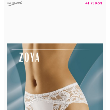
41,73
64,20
RON
RON