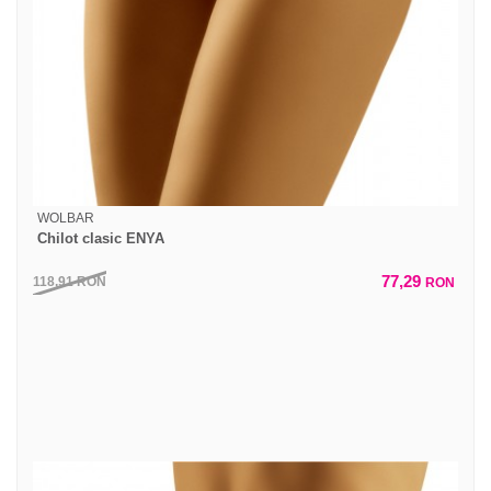
WOLBAR
Chilot clasic ENYA
77,29
118,91
RON
RON