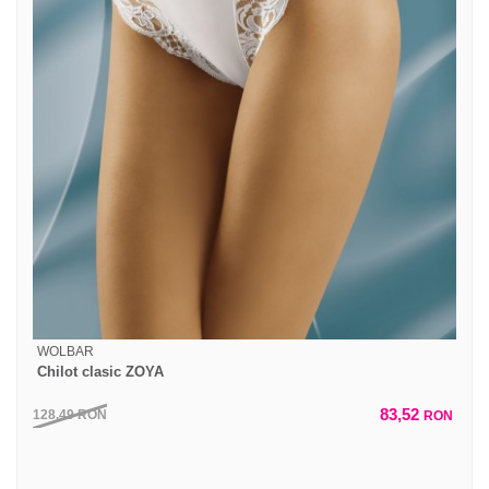
WOLBAR
Chilot clasic ZOYA
83,52
128,49
RON
RON