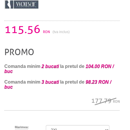
115.56
RON
(tva inclus)
PROMO
Comanda minim
2 bucati
la pretul de
104.00 RON /
buc
Comanda minim
3 bucati
la pretul de
98.23 RON /
buc
177.79
RON
Marimea: