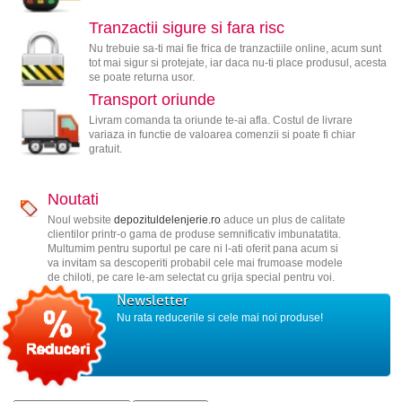
Tranzactii sigure si fara risc
Nu trebuie sa-ti mai fie frica de tranzactiile online, acum sunt
tot mai sigur si protejate, iar daca nu-ti place produsul, acesta
se poate returna usor.
Transport oriunde
Livram comanda ta oriunde te-ai afla. Costul de livrare
variaza in functie de valoarea comenzii si poate fi chiar
gratuit.
Noutati
Noul website
depozituldelenjerie.ro
aduce un plus de calitate
clientilor printr-o gama de produse semnificativ imbunatatita.
Multumim pentru suportul pe care ni l-ati oferit pana acum si
va invitam sa descoperiti probabil cele mai frumoase modele
de chiloti, pe care le-am selectat cu grija special pentru voi.
Newsletter
Nu rata reducerile si cele mai noi produse!