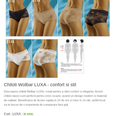
Chiloti Wolbar LUXA - confort si stil
Descopera chilotii Wolbar LUXA, creati pentru a oferi confort si eleganta. Acesti
chiloti clasici sunt perfecti pentru orice ocazie, avand un design modern si material
de calitate. Beneficiaza de livrare rapida in 24 de ore si retur in 14 zile, astfel incat
sa te bucuri de o experienta de cumparare fara griji.
Cod : LUXA -
in stoc