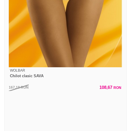
WOLBAR
Chilot clasic SAVA
108,67
167,19
RON
RON