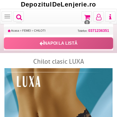
DepozitulDeLenjerie.ro
Toggle
Toggle
Toggle
Toggl
Toggle
navigation
navigation
navigation
naviga
navigation
0
0371236351
Acasa
»
FEMEI
»
CHILOTI
Telefon:
ÎNAPOI LA LISTĂ
Chilot clasic LUXA