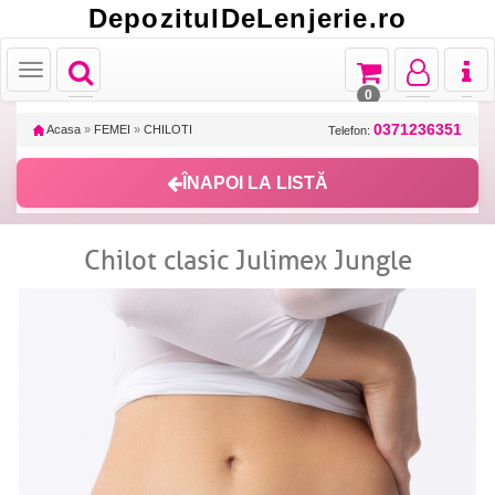
DepozitulDeLenjerie.ro
Toggle
Toggle
Toggle
Toggl
Toggle
navigation
navigation
navigation
naviga
navigation
0
0371236351
Acasa
»
FEMEI
»
CHILOTI
Telefon:
ÎNAPOI LA LISTĂ
Chilot clasic Julimex Jungle