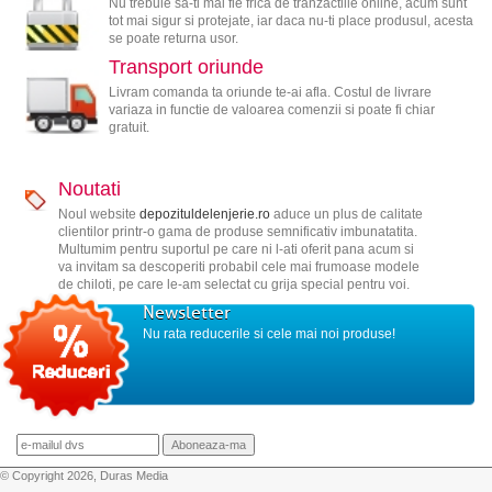
Nu trebuie sa-ti mai fie frica de tranzactiile online, acum sunt
tot mai sigur si protejate, iar daca nu-ti place produsul, acesta
se poate returna usor.
Transport oriunde
Livram comanda ta oriunde te-ai afla. Costul de livrare
variaza in functie de valoarea comenzii si poate fi chiar
gratuit.
Noutati
Noul website
depozituldelenjerie.ro
aduce un plus de calitate
clientilor printr-o gama de produse semnificativ imbunatatita.
Multumim pentru suportul pe care ni l-ati oferit pana acum si
va invitam sa descoperiti probabil cele mai frumoase modele
de chiloti, pe care le-am selectat cu grija special pentru voi.
Newsletter
Nu rata reducerile si cele mai noi produse!
© Copyright 2026, Duras Media