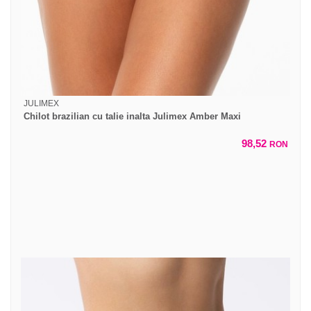
JULIMEX
Chilot brazilian cu talie inalta Julimex Amber Maxi
98,52
RON