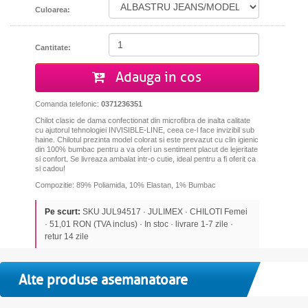
Culoarea:
Cantitate:
Adauga in cos
Comanda telefonic:
0371236351
Chilot clasic de dama confectionat din microfibra de inalta calitate
cu ajutorul tehnologiei INVISIBLE-LINE, ceea ce-l face invizibil sub
haine. Chilotul prezinta model colorat si este prevazut cu clin igienic
din 100% bumbac pentru a va oferi un sentiment placut de lejeritate
si confort. Se livreaza ambalat intr-o cutie, ideal pentru a fi oferit ca
si cadou!
Compozitie: 89% Poliamida, 10% Elastan, 1% Bumbac
Pe scurt:
SKU JUL94517 · JULIMEX · CHILOTI Femei
· 51,01 RON (TVA inclus) · In stoc · livrare 1-7 zile ·
retur 14 zile
Alte produse asemanatoare