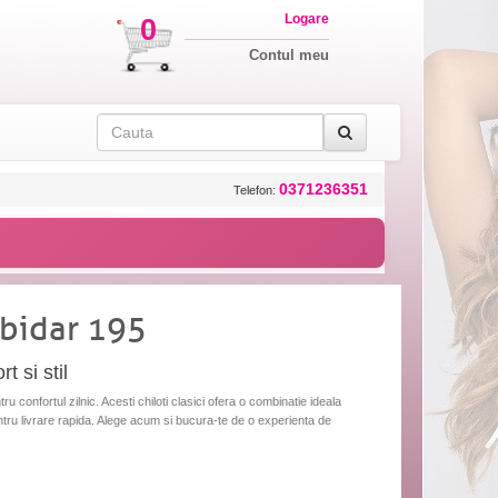
Logare
0
Contul meu
0371236351
Telefon:
abidar 195
t si stil
u confortul zilnic. Acesti chiloti clasici ofera o combinatie ideala
li pentru livrare rapida. Alege acum si bucura-te de o experienta de
.