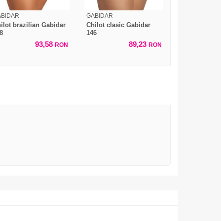
ABIDAR
GABIDAR
ilot brazilian Gabidar
Chilot clasic Gabidar
8
146
93,58
89,23
RON
RON