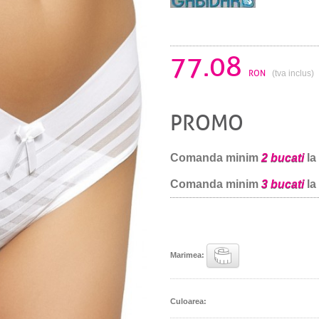
77.08
RON
(tva inclus)
PROMO
Comanda minim
2 bucati
la
Comanda minim
3 bucati
la
Marimea:
Culoarea: