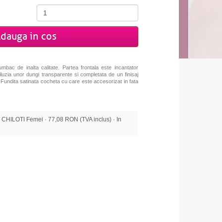
dauga in cos
mbac de inalta calitate. Partea frontala este incantator
 iluzia unor dungi transparente si completata de un finisaj
.
Fundita satinata cocheta cu care este accesorizat in fata
HILOTI Femei · 77,08 RON (TVA inclus) · In