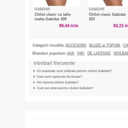
GABIDAR
GABIDAR
Chilot clasic cu talie
Chilot clasic Gabidar
inalta Gabidar 209
203
86,44
82,21
RON
R
Categorii inrudite:
ACCESORII
BLUZE si TOPURI
CA
Branduri populare:
AVA
VIKI
DE LAFENSE
WOLBA
Intrebari frecvente
Ce materiale sunt utilizate pentru chiloti Gabidar?
Care sunt optiunile de livrare?
Pot returna chiloti Gabidar?
Cum pot plati pentru chiloti Gabidar?