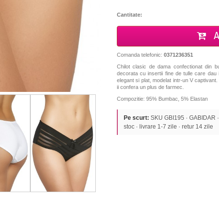
Cantitate:
A
Comanda telefonic:
0371236351
Chilot clasic de dama confectionat din bu
decorata cu insertii fine de tulle care dau
elegant si plat, modelat intr-un V captivant
ii confera un plus de farmec.
Compozitie: 95% Bumbac, 5% Elastan
Pe scurt:
SKU GBI195 · GABIDAR · C
stoc · livrare 1-7 zile · retur 14 zile