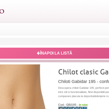
ÎNAPOI LA LISTĂ
Chilot clasic G
Chiloti Gabidar 195 - confor
Descopera chiloti Gabidar 195, perfecti pentr
intre stil si functionalitate, fiind disponibi
cumparare placuta la depozituldelenjerie.ro
Cod : GBI195 -
in stoc