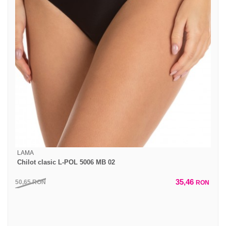
LAMA
Chilot clasic L-POL 5006 MB 02
35,46
50,65
RON
RON