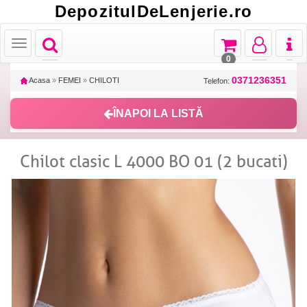
DepozitulDeLenjerie.ro
Toggle
Toggle
Toggle
Toggl
Toggle
navigation
navigation
navigation
naviga
navigation
0
0371236351
Acasa
»
FEMEI
»
CHILOTI
Telefon:
ÎNAPOI LA LISTĂ
Chilot clasic L 4000 BO 01 (2 bucati)