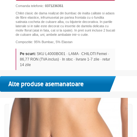
Comanda telefonic:
0371236351
Chilot clasic de dama realizat din bumbac de inalta calitate si adaos
de fibre elastice, infrumusetat pe partea frontala cu o fundita
satinata cocheta de culoare alba, cu bijuterie decorativa.
In partile
laterale si in talie este decorat cu insertie de dantela delicata cu
motiv floral (atat in fata, cat si la spate).
In pret sunt incluse 2 bucati
de culoare alba, uni, ambele ambalate intr-o cutie.
Compozitie: 95% Bumbac, 5% Elastan
Pe scurt:
SKU L4000BO01 · LAMA · CHILOTI Femei ·
86,77 RON (TVA inclus) · In stoc · livrare 1-7 zile · retur
14 zile
Alte produse asemanatoare