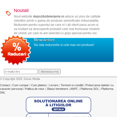
Noutati
Noul website
depozituldelenjerie.ro
aduce un plus de calitate
clientilor printr-o gama de produse semnificativ imbunatatita.
Multumim pentru suportul pe care ni l-ati oferit pana acum si
va invitam sa descoperiti probabil cele mai frumoase modele
de chiloti, pe care le-am selectat cu grija special pentru voi.
Newsletter
Nu rata reducerile si cele mai noi produse!
© Copyright 2026, Duras Media
Contact
|
Cum cumpar
|
Cum platesc
|
Livrare
|
Termeni si conditii
|
Prelucrarea datelor cu
caracter personal
|
Politica de retur
|
Sfaturi intretinere
|
ANPC
|
Platforma SOL
|
Platforma
SAL