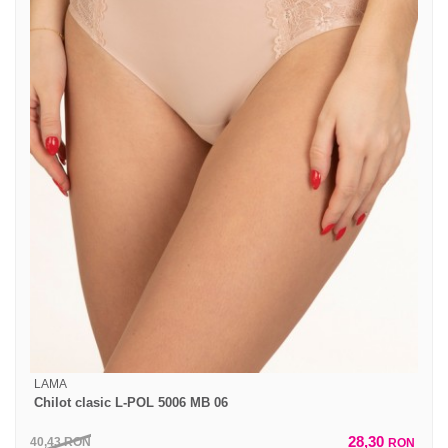
LAMA
Chilot clasic L-POL 5006 MB 06
28,30
40,43
RON
RON