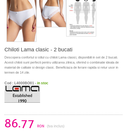
Chiloti Lama clasic - 2 bucati
Descopera confortul si stilul cu chiloti Lama clasici, disponibili in set de 2 bucati.
Acesti chiloti sunt perfecti pentru utilizarea zilnica, oferind o combinatie ideala de
material de calitate si design clasic. Beneficiaza de livrare rapida si retur usor in
termen de 14 zile.
Cod : L4000BO01 -
in stoc
86.77
RON
(tva inclus)