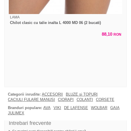
LAMA
Chilot clasic cu talie inalta L 4000 MD 06 (2 bucati)
88,10
RON
Categorii inrudite:
ACCESORII
BLUZE si TOPURI
CACIULI FULARE MANUSI
CIORAPI
COLANTI
CORSETE
Branduri populare:
AVA
VIKI
DE LAFENSE
WOLBAR
GAIA
JULIMEX
Intrebari frecvente