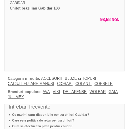
GABIDAR
Chilot brazilian Gabidar 188
93,58
RON
Categorii inrudite:
ACCESORII
BLUZE si TOPURI
CACIULI FULARE MANUSI
CIORAPI
COLANTI
CORSETE
Branduri populare:
AVA
VIKI
DE LAFENSE
WOLBAR
GAIA
JULIMEX
Intrebari frecvente
Ce marimi sunt disponibile pentru chiloti Gabidar?
Care este politica de retur pentru chiloti?
Cum se efectueaza plata pentru chiloti?