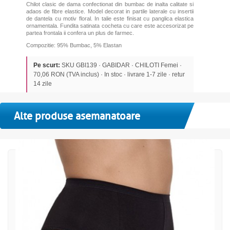
Chilot clasic de dama confectionat din bumbac de inalta calitate si
adaos de fibre elastice. Model decorat in partile laterale cu insertii
de dantela cu motiv floral. In talie este finisat cu panglica elastica
ornamentala. Fundita satinata cocheta cu care este accesorizat pe
partea frontala ii confera un plus de farmec.
Compozitie: 95% Bumbac, 5% Elastan
Pe scurt:
SKU GBI139 · GABIDAR · CHILOTI Femei ·
70,06 RON (TVA inclus) · In stoc · livrare 1-7 zile · retur
14 zile
Alte produse asemanatoare