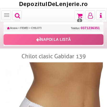
DepozitulDeLenjerie.ro
Toggle
Toggle
Toggle
Toggl
Toggle
navigation
navigation
navigation
naviga
navigation
0
0371236351
Acasa
»
FEMEI
»
CHILOTI
Telefon:
ÎNAPOI LA LISTĂ
Chilot clasic Gabidar 139