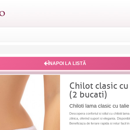
ÎNAPOI LA LISTĂ
Chilot clasic cu
(2 bucati)
Chiloti lama clasic cu talie
Descopera confortul si stilul cu chilotii lama 
zilnica, oferind suport si eleganta. Disponib
Beneficiaza de livrare rapida si retur facil i