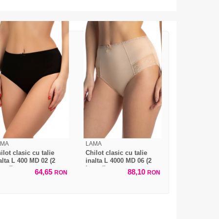
AMA
LAMA
ilot clasic cu talie
Chilot clasic cu talie
alta L 400 MD 02 (2
inalta L 4000 MD 06 (2
cati)
bucati)
64,65
88,10
RON
RON