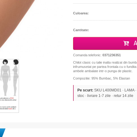
Culoarea:
Cantitate:
A
Comanda telefonic:
0371236351
Chilot clasic cu talie inalta realizat din bumb
infrumusetat pe partea frontala cu o fundita
ambele ambalate intr-o punga de plastic.
Compozitie: 95% Bumbac, 5% Elastan
Pe scurt:
SKU L400MD01 · LAMA · CH
stoc · livrare 1-7 zile · retur 14 zile