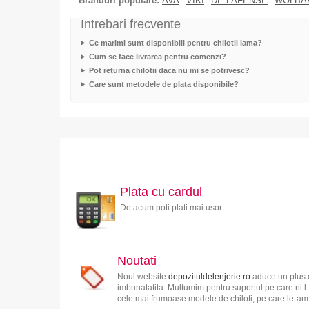
Branduri populare:
AVA
VIKI
DE LAFENSE
WOLBA
Intrebari frecvente
Ce marimi sunt disponibili pentru chilotii lama?
Cum se face livrarea pentru comenzi?
Pot returna chilotii daca nu mi se potrivesc?
Care sunt metodele de plata disponibile?
Plata cu cardul
De acum poti plati mai usor
Noutati
Noul website
depozituldelenjerie.ro
aduce un plus d
imbunatatita. Multumim pentru suportul pe care ni l-
cele mai frumoase modele de chiloti, pe care le-am s