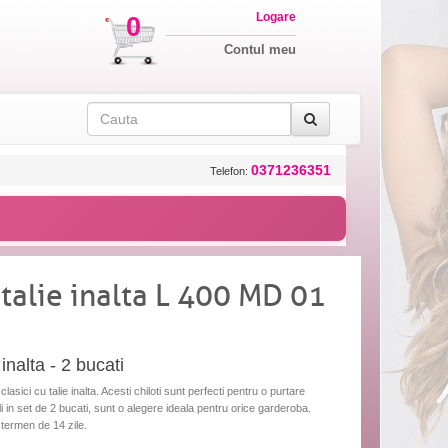
Logare
0
Contul meu
0371236351
Telefon:
 talie inalta L 400 MD 01
 inalta - 2 bucati
clasici cu talie inalta. Acesti chiloti sunt perfecti pentru o purtare
ili in set de 2 bucati, sunt o alegere ideala pentru orice garderoba.
n termen de 14 zile.