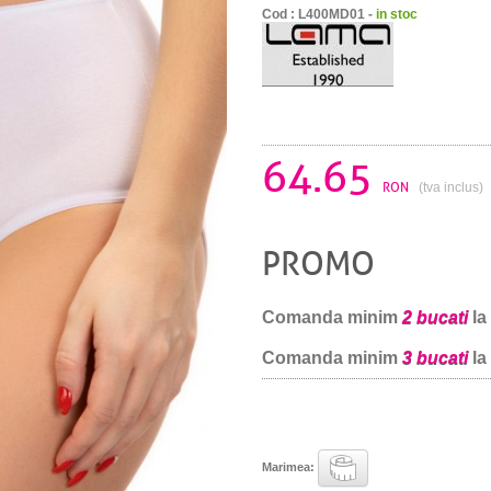
Cod : L400MD01 -
in stoc
64.65
RON
(tva inclus)
PROMO
Comanda minim
2 bucati
la
Comanda minim
3 bucati
la
Marimea: