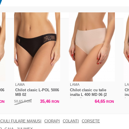
LAMA
LAMA
L
006
Chilot clasic L-POL 5006
Chilot clasic cu talie
Ch
MB 02
inalta L 400 MD 06 (2
in
bucati)
bu
35,46
64,65
50,65
RON
ON
RON
RON
CIULI FULARE MANUSI
CIORAPI
COLANTI
CORSETE