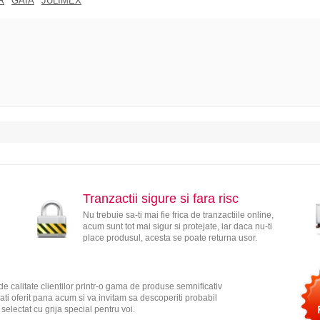
R
GAIA
JULIMEX
Tranzactii sigure si fara risc
Nu trebuie sa-ti mai fie frica de tranzactiile online,
acum sunt tot mai sigur si protejate, iar daca nu-ti
place produsul, acesta se poate returna usor.
e calitate clientilor printr-o gama de produse semnificativ
ati oferit pana acum si va invitam sa descoperiti probabil
electat cu grija special pentru voi.