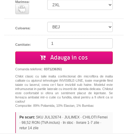
Marimea:
Culoarea:
Cantitate:
Adauga in cos
Comanda telefonic:
0371236351
Chilot clasic cu talie inalta confectionat din microfibra de inalta
calitate cu ajutorul tehnologiei INVISIBLE-LINE, toate marginile fiind
taiate cu laserul, ceea ce-l face invizibil sub haine. Modelul este
infrumusetat in partile laterale cu insertii de dantela delicata. Chilotul
este confortabil si ofera un sentiment placut de lejeritate. Se
livreaza ambalat intr-o cutie cu fundita, ideal pentru a fi oferit ca si
cadou!
Compozitie:
89
%
Poliamida,
10
%
Elastan
,
1
%
Bumbac
Pe scurt:
SKU JUL32674 · JULIMEX · CHILOTI Femei
· 98,52 RON (TVA inclus) · In stoc · livrare 1-7 zile ·
retur 14 zile