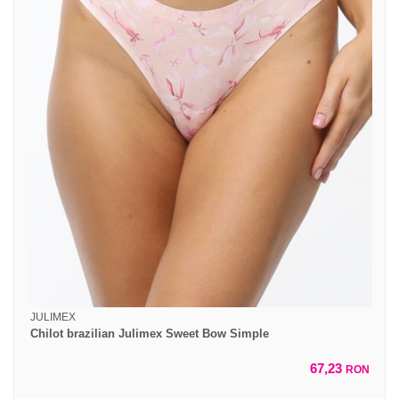
JULIMEX
Chilot brazilian Julimex Sweet Bow Simple
67,23
RON