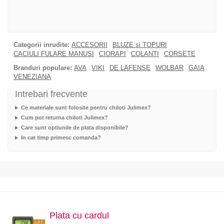
Categorii inrudite:
ACCESORII
BLUZE si TOPURI
CACIULI FULARE MANUSI
CIORAPI
COLANTI
CORSETE
Branduri populare:
AVA
VIKI
DE LAFENSE
WOLBAR
GAIA
VENEZIANA
Intrebari frecvente
Ce materiale sunt folosite pentru chiloti Julimex?
Cum pot returna chiloti Julimex?
Care sunt optiunile de plata disponibile?
In cat timp primesc comanda?
Plata cu cardul