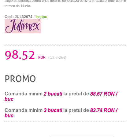
alegerea perfecta pentru orice ocazie. Beneficiaza de livrare rapida si retur usor in
termen de 14 zile.
Cod : JUL32674 -
in stoc
98.52
RON
(tva inclus)
PROMO
Comanda minim
2 bucati
la pretul de
88.67 RON /
buc
Comanda minim
3 bucati
la pretul de
83.74 RON /
buc