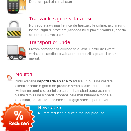
De acum poti plati mai usor
Tranzactii sigure si fara risc
Nu trebuie sa-ti mai fie frica de tranzactiile online, acum sunt
tot mai sigur si protejate, iar daca nu-ti place produsul, acesta
se poate returna usor.
Transport oriunde
Livram comanda ta oriunde te-ai afla. Costul de livrare
variaza in functie de valoarea comenzii si poate fi chiar
gratuit.
Noutati
Noul website
depozituldelenjerie.ro
aduce un plus de calitate
clientilor printr-o gama de produse semnificativ imbunatatita.
Multumim pentru suportul pe care ni l-ati oferit pana acum si
va invitam sa descoperiti probabil cele mai frumoase modele
de chiloti, pe care le-am selectat cu grija special pentru voi.
Newsletter
Nu rata reducerile si cele mai noi produse!