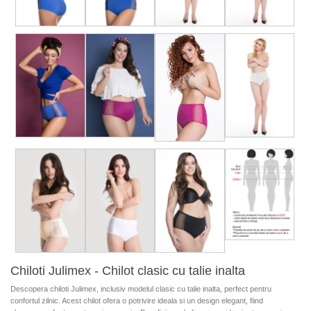
Chiloti Julimex - Chilot clasic cu talie inalta
Descopera chiloti Julimex, inclusiv modelul clasic cu talie inalta, perfect pentru
confortul zilnic. Acest chilot ofera o potrivire ideala si un design elegant, fiind