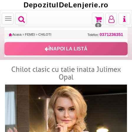
DepozitulDeLenjerie.ro
Toggle
Toggle
Toggle
Toggl
Toggle
navigation
navigation
navigation
naviga
navigation
0
0371236351
Acasa
»
FEMEI
»
CHILOTI
Telefon:
ÎNAPOI LA LISTĂ
Chilot clasic cu talie inalta Julimex
Opal