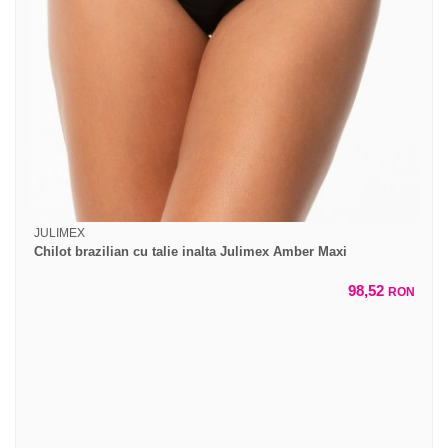
JULIMEX
Chilot brazilian cu talie inalta Julimex Amber Maxi
98,52
RON