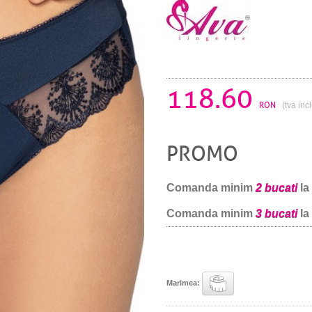
118.60
RON
(tva inc
PROMO
Comanda minim
2 bucati
la
Comanda minim
3 bucati
la
Marimea: