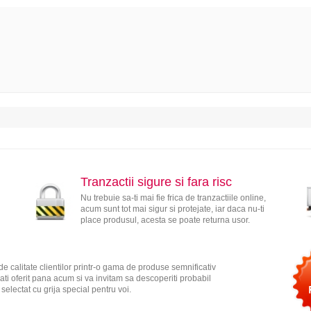
Tranzactii sigure si fara risc
Nu trebuie sa-ti mai fie frica de tranzactiile online,
acum sunt tot mai sigur si protejate, iar daca nu-ti
place produsul, acesta se poate returna usor.
e calitate clientilor printr-o gama de produse semnificativ
ati oferit pana acum si va invitam sa descoperiti probabil
electat cu grija special pentru voi.