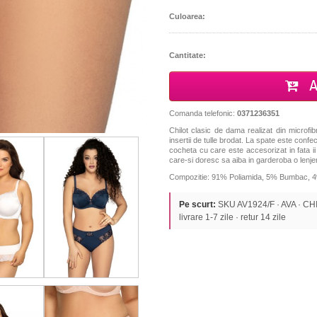
Culoarea:
Cantitate:
A
Comanda telefonic:
0371236351
Chilot clasic de dama realizat din microfib
insertii de tulle brodat. La spate este confe
cocheta cu care este accesorizat in fata 
care-si doresc sa aiba in garderoba o lenje
Compozitie: 91% Poliamida, 5% Bumbac, 4
Pe scurt:
SKU AV1924/F · AVA · CHIL
livrare 1-7 zile · retur 14 zile