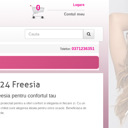
Logare
0
Contul meu
0371236351
Telefon:
924 Freesia
eesia pentru confortul tau
roiectati pentru a oferi confort si eleganta in fiecare zi. Cu un
i chiloti sunt alegerea ideala pentru orice ocazie. Beneficiaza de
ile.