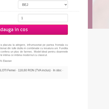
dauga in cos
ra placuta la atingere, infrumusetat pe partea frontala cu
ctionat din tulle dublu in combinatie cu tesatura uni. Fundita
ii confera un plus de farmec. Model ideal pentru doamnele
rie intima ce imbina modernul cu clasicul.
% Elastan
OTI Femei · 118,60 RON (TVA inclus) · In stoc ·