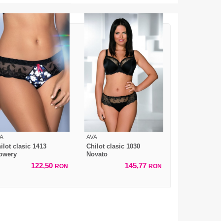
A
AVA
ilot clasic 1413
Chilot clasic 1030
owery
Novato
122,50
145,77
RON
RON