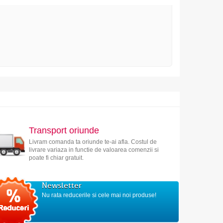
Transport oriunde
Livram comanda ta oriunde te-ai afla. Costul de
livrare variaza in functie de valoarea comenzii si
poate fi chiar gratuit.
Newsletter
Nu rata reducerile si cele mai noi produse!