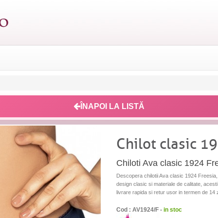
ÎNAPOI LA LISTĂ
Chilot clasic 1
Chiloti Ava clasic 1924 Fr
Descopera chilotii Ava clasic 1924 Freesia, p
design clasic si materiale de calitate, acest
livrare rapida si retur usor in termen de 14 z
Cod : AV1924/F -
in stoc