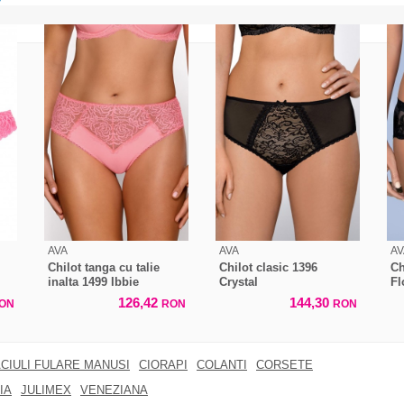
AVA
AVA
AV
Chilot tanga cu talie
Chilot clasic 1396
Ch
inalta 1499 Ibbie
Crystal
Fl
126,42
144,30
ON
RON
RON
CIULI FULARE MANUSI
CIORAPI
COLANTI
CORSETE
IA
JULIMEX
VENEZIANA