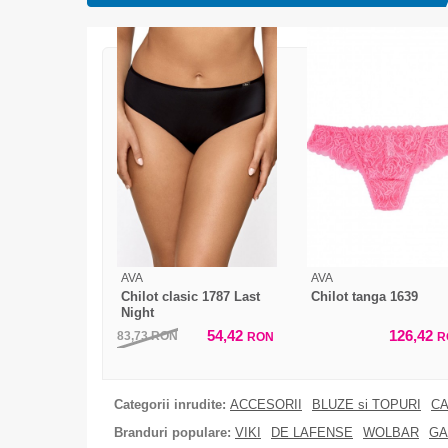
AVA
AVA
Chilot clasic 1787 Last
Chilot tanga 1639
Night
54,42
126,42
83,73
RON
RON
R
Categorii inrudite:
ACCESORII
BLUZE si TOPURI
CA
Branduri populare:
VIKI
DE LAFENSE
WOLBAR
GA