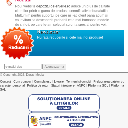
Noul website
depozituldelenjerie.ro
aduce un plus de calitate
clientilor printr-o gama de produse semnificativ imbunatatita.
Multumim pentru suportul pe care ni l-ati oferit pana acum si
va invitam sa descoperiti probabil cele mai frumoase modele
de chiloti, pe care le-am selectat cu grija special pentru voi.
Newsletter
Nu rata reducerile si cele mai noi produse!
© Copyright 2026, Duras Media
Contact
|
Cum cumpar
|
Cum platesc
|
Livrare
|
Termeni si conditii
|
Prelucrarea datelor cu
caracter personal
|
Politica de retur
|
Sfaturi intretinere
|
ANPC
|
Platforma SOL
|
Platforma
SAL