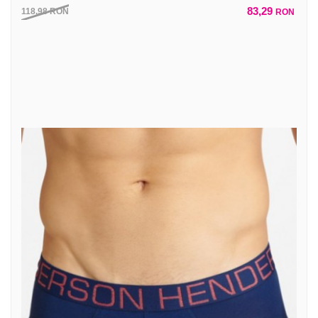
83,29
118,98
RON
RON