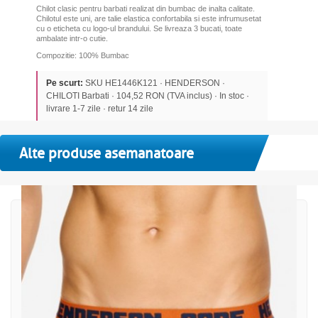
Chilot clasic pentru barbati realizat din bumbac de inalta calitate.
Chilotul este uni, are talie elastica confortabila si este infrumusetat
cu o eticheta cu logo-ul brandului. Se livreaza 3 bucati, toate
ambalate intr-o cutie.
Compozitie: 100% Bumbac
Pe scurt:
SKU HE1446K121 · HENDERSON ·
CHILOTI Barbati · 104,52 RON (TVA inclus) · In stoc ·
livrare 1-7 zile · retur 14 zile
Alte produse asemanatoare