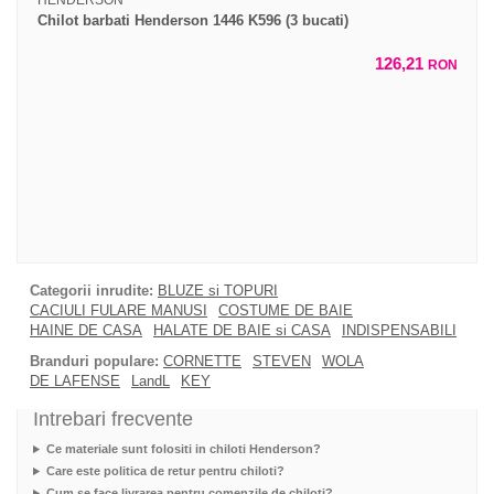
HENDERSON
Chilot barbati Henderson 1446 K596 (3 bucati)
126,21
RON
Categorii inrudite:
BLUZE si TOPURI
CACIULI FULARE MANUSI
COSTUME DE BAIE
HAINE DE CASA
HALATE DE BAIE si CASA
INDISPENSABILI
Branduri populare:
CORNETTE
STEVEN
WOLA
DE LAFENSE
LandL
KEY
Intrebari frecvente
Ce materiale sunt folositi in chiloti Henderson?
Care este politica de retur pentru chiloti?
Cum se face livrarea pentru comenzile de chiloti?