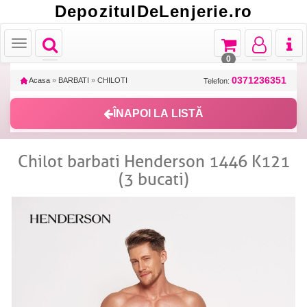
DepozitulDeLenjerie.ro
Toggle
Toggle
Toggle
Toggl
Toggle
navigation
navigation
navigation
naviga
navigation
0
0371236351
Acasa
»
BARBATI
»
CHILOTI
Telefon:
ÎNAPOI LA LISTĂ
Chilot barbati Henderson 1446 K121
(3 bucati)