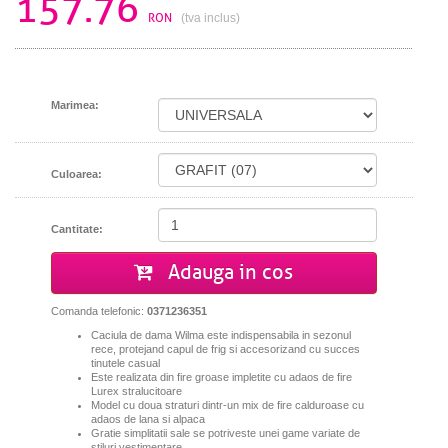
157.76
RON
(tva inclus)
Marimea:
Culoarea:
Cantitate:
Adauga in cos
Comanda telefonic:
0371236351
Caciula de dama Wilma este indispensabila in sezonul
rece, protejand capul de frig si accesorizand cu succes
tinutele casual
Este realizata din fire groase impletite cu adaos de fire
Lurex stralucitoare
Model cu doua straturi dintr-un mix de fire calduroase cu
adaos de lana si alpaca
Gratie simplitatii sale se potriveste unei game variate de
stiluri vestimentare