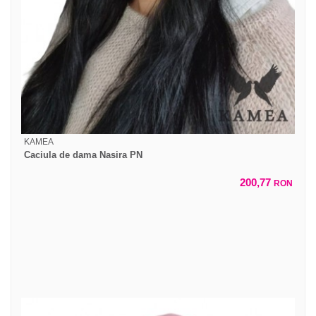
KAMEA
Caciula de dama Nasira PN
200,77
RON