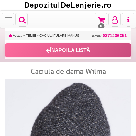
DepozitulDeLenjerie.ro
Toggle
Toggle
Toggle
Toggl
Toggle
navigation
navigation
navigation
naviga
navigation
0
0371236351
Acasa
»
FEMEI
»
CACIULI FULARE MANUSI
Telefon:
ÎNAPOI LA LISTĂ
Caciula de dama Wilma