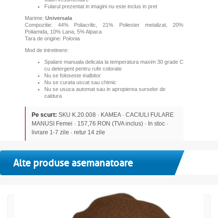
Fularul prezentat in imagini nu este inclus in pret
Marime:
Universala
Compozitie: 44% Poliacrilic, 21% Poliester metalizat, 20%
Poliamida, 10% Lana, 5% Alpaca
Tara de origine: Polonia
Mod de intretinere:
Spalare manuala delicata la temperatura maxim 30 grade C
cu detergent pentru rufe colorate
Nu se foloseste inalbitor
Nu se curata uscat sau chimic
Nu se usuca automat sau in apropierea surselor de
caldura
Pe scurt:
SKU K.20.008 · KAMEA · CACIULI FULARE
MANUSI Femei · 157,76 RON (TVA inclus) · In stoc ·
livrare 1-7 zile · retur 14 zile
Alte produse asemanatoare