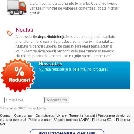
Livram comanda ta oriunde te-ai afla. Costul de livrare
variaza in functie de valoarea comenzii si poate fi chiar
gratuit.
Noutati
Noul website
depozituldelenjerie.ro
aduce un plus de calitate
clientilor printr-o gama de produse semnificativ imbunatatita.
Multumim pentru suportul pe care ni l-ati oferit pana acum si
va invitam sa descoperiti probabil cele mai frumoase modele
de chiloti, pe care le-am selectat cu grija special pentru voi.
Newsletter
Nu rata reducerile si cele mai noi produse!
© Copyright 2026, Duras Media
Contact
|
Cum cumpar
|
Cum platesc
|
Livrare
|
Termeni si conditii
|
Prelucrarea datelor cu
caracter personal
|
Politica de retur
|
Sfaturi intretinere
|
ANPC
|
Platforma SOL
|
Platforma
SAL