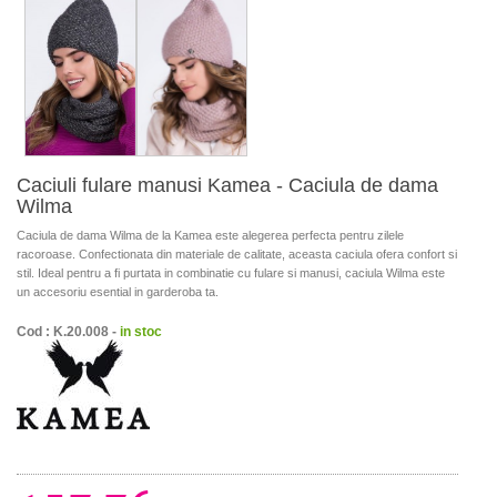
Caciuli fulare manusi Kamea - Caciula de dama
Wilma
Caciula de dama Wilma de la Kamea este alegerea perfecta pentru zilele
racoroase. Confectionata din materiale de calitate, aceasta caciula ofera confort si
stil. Ideal pentru a fi purtata in combinatie cu fulare si manusi, caciula Wilma este
un accesoriu esential in garderoba ta.
Cod : K.20.008 -
in stoc