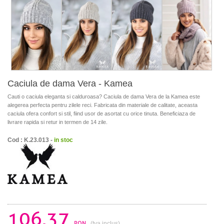
Caciula de dama Vera - Kamea
Cauti o caciula eleganta si calduroasa? Caciula de dama Vera de la Kamea este
alegerea perfecta pentru zilele reci. Fabricata din materiale de calitate, aceasta
caciula ofera confort si stil, fiind usor de asortat cu orice tinuta. Beneficiaza de
livrare rapida si retur in termen de 14 zile.
Cod : K.23.013 -
in stoc
106.37
RON
(tva inclus)