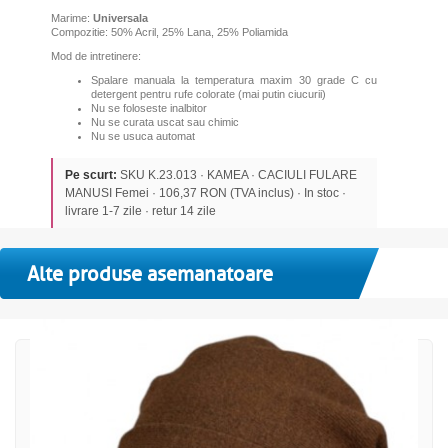
Marime:
Universala
Compozitie: 50% Acril, 25% Lana, 25% Poliamida
Mod de intretinere:
Spalare manuala la temperatura maxim 30 grade C cu
detergent pentru rufe colorate (mai putin ciucurii)
Nu se foloseste inalbitor
Nu se curata uscat sau chimic
Nu se usuca automat
Pe scurt:
SKU K.23.013 · KAMEA · CACIULI FULARE
MANUSI Femei · 106,37 RON (TVA inclus) · In stoc ·
livrare 1-7 zile · retur 14 zile
Alte produse asemanatoare