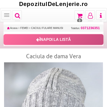
DepozitulDeLenjerie.ro
Toggle
Toggle
Toggle
Toggl
Toggle
navigation
navigation
navigation
naviga
navigation
0
0371236351
Acasa
»
FEMEI
»
CACIULI FULARE MANUSI
Telefon:
ÎNAPOI LA LISTĂ
Caciula de dama Vera