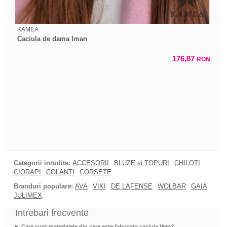
KAMEA
Caciula de dama Iman
176,87
RON
Categorii inrudite:
ACCESORII
BLUZE si TOPURI
CHILOTI
CIORAPI
COLANTI
CORSETE
Branduri populare:
AVA
VIKI
DE LAFENSE
WOLBAR
GAIA
JULIMEX
Intrebari frecvente
Care sunt materialele din care este fabricata caciula Vera?