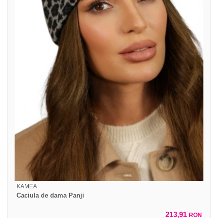
KAMEA
Caciula de dama Panji
213,91
RON