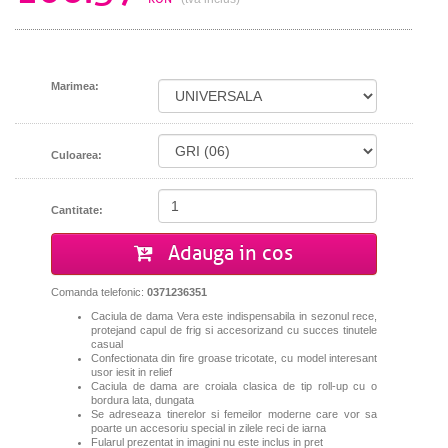
Marimea:
Culoarea:
Cantitate:
Adauga in cos
Comanda telefonic:
0371236351
Caciula de dama Vera
este indispensabila in sezonul rece,
protejand capul de frig si accesorizand cu succes tinutele
casual
Confectionata
din fire groase tricotate, cu model interesant
usor iesit in relief
C
aciula de dama are croiala clasica de tip roll-up cu o
bordura lata, dungata
Se adreseaza tinerelor si femeilor moderne care vor sa
poarte un accesoriu special in zilele reci de iarna
Fularul prezentat in imagini nu este inclus in pret