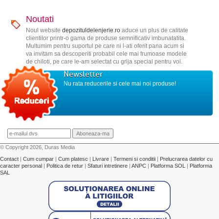
Noutati
Noul website
depozituldelenjerie.ro
aduce un plus de calitate
clientilor printr-o gama de produse semnificativ imbunatatita.
Multumim pentru suportul pe care ni l-ati oferit pana acum si
va invitam sa descoperiti probabil cele mai frumoase modele
de chiloti, pe care le-am selectat cu grija special pentru voi.
Newsletter
Nu rata reducerile si cele mai noi produse!
© Copyright 2026, Duras Media
Contact
|
Cum cumpar
|
Cum platesc
|
Livrare
|
Termeni si conditii
|
Prelucrarea datelor cu
caracter personal
|
Politica de retur
|
Sfaturi intretinere
|
ANPC
|
Platforma SOL
|
Platforma
SAL