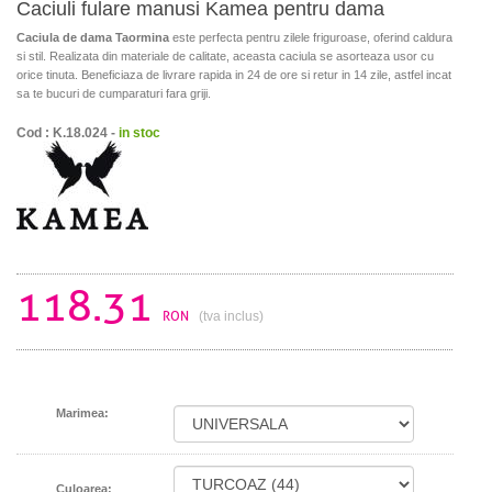
Caciuli fulare manusi Kamea pentru dama
Caciula de dama Taormina
este perfecta pentru zilele friguroase, oferind caldura
si stil. Realizata din materiale de calitate, aceasta caciula se asorteaza usor cu
orice tinuta. Beneficiaza de livrare rapida in 24 de ore si retur in 14 zile, astfel incat
sa te bucuri de cumparaturi fara griji.
Cod : K.18.024 -
in stoc
118.31
RON
(tva inclus)
Marimea:
Culoarea: