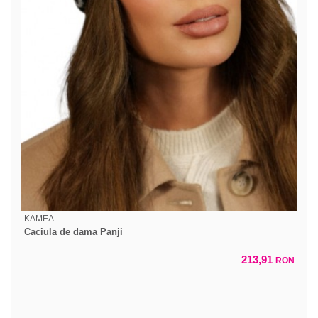
KAMEA
Caciula de dama Panji
213,91
RON