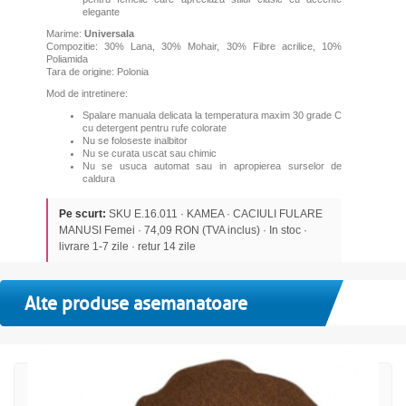
elegante
Marime:
Universala
Compozitie: 30% Lana, 30% Mohair, 30% Fibre acrilice, 10%
Poliamida
Tara de origine: Polonia
Mod de intretinere:
Spalare manuala delicata la temperatura maxim 30 grade C
cu detergent pentru rufe colorate
Nu se foloseste inalbitor
Nu se curata uscat sau chimic
Nu se usuca automat sau in apropierea surselor de
caldura
Pe scurt:
SKU E.16.011 · KAMEA · CACIULI FULARE
MANUSI Femei · 74,09 RON (TVA inclus) · In stoc ·
livrare 1-7 zile · retur 14 zile
Alte produse asemanatoare