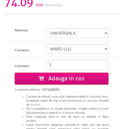
74.09
RON
(tva inclus)
Marimea:
Culoarea:
Cantitate:
Adauga in cos
Comanda telefonic:
0371236351
Caciula de dama Lucja este indispensabila in sezonul rece,
protejand capul de frig si accesorizand cu succes tinutele
de zi cu zi
Are o impletitura cu model deosebit, croiala clasica si este
infrumusetata in lateral cu o brosa rotunda
Este realizata dintr-un mix de lana cu mohair si fibre
acrilice
Lucja reprezinta alegerea potrivita in zilele reci de iarna
pentru femeile care apreciaza stilul clasic cu accente