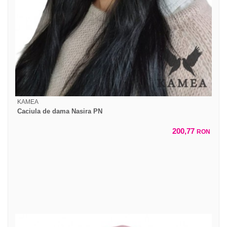
KAMEA
Caciula de dama Nasira PN
200,77
RON