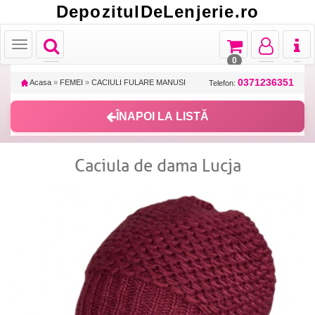
DepozitulDeLenjerie.ro
Toggle
Toggle
Toggle
Toggl
Toggle
navigation
navigation
navigation
naviga
navigation
0
0371236351
Acasa
»
FEMEI
»
CACIULI FULARE MANUSI
Telefon:
ÎNAPOI LA LISTĂ
Caciula de dama Lucja