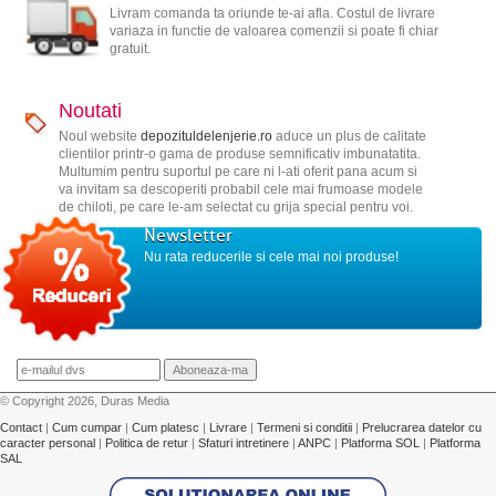
Livram comanda ta oriunde te-ai afla. Costul de livrare
variaza in functie de valoarea comenzii si poate fi chiar
gratuit.
Noutati
Noul website
depozituldelenjerie.ro
aduce un plus de calitate
clientilor printr-o gama de produse semnificativ imbunatatita.
Multumim pentru suportul pe care ni l-ati oferit pana acum si
va invitam sa descoperiti probabil cele mai frumoase modele
de chiloti, pe care le-am selectat cu grija special pentru voi.
Newsletter
Nu rata reducerile si cele mai noi produse!
© Copyright 2026, Duras Media
Contact
|
Cum cumpar
|
Cum platesc
|
Livrare
|
Termeni si conditii
|
Prelucrarea datelor cu
caracter personal
|
Politica de retur
|
Sfaturi intretinere
|
ANPC
|
Platforma SOL
|
Platforma
SAL