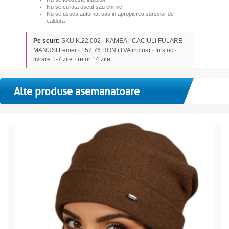
Nu se curata uscat sau chimic
Nu se usuca automat sau in apropierea surselor de
caldura
Pe scurt:
SKU K.22.002 · KAMEA · CACIULI FULARE
MANUSI Femei · 157,76 RON (TVA inclus) · In stoc ·
livrare 1-7 zile · retur 14 zile
Alte produse asemanatoare