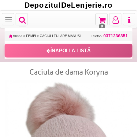
DepozitulDeLenjerie.ro
Toggle
Toggle
Toggle
Toggl
Toggle
navigation
navigation
navigation
naviga
navigation
0
0371236351
Acasa
»
FEMEI
»
CACIULI FULARE MANUSI
Telefon:
ÎNAPOI LA LISTĂ
Caciula de dama Koryna