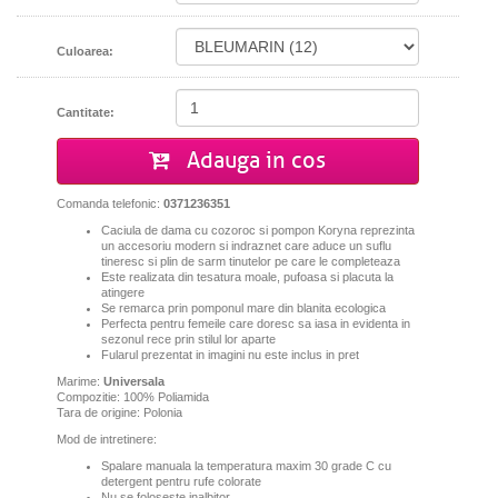
Culoarea:
Cantitate:
Adauga in cos
Comanda telefonic:
0371236351
Caciula de dama cu cozoroc si pompon Koryna reprezinta
un accesoriu modern si indraznet care aduce un suflu
tineresc si plin de sarm tinutelor pe care le completeaza
Este realizata din tesatura moale, pufoasa si placuta la
atingere
S
e remarca prin pomponul mare din blanita ecologica
Perfecta pentru femeile care doresc sa iasa in evidenta in
sezonul rece prin stilul lor aparte
Fularul prezentat in imagini nu este inclus in pret
Marime:
Universala
Compozitie: 100% Poliamida
Tara de origine: Polonia
Mod de intretinere:
Spalare manuala la temperatura maxim 30 grade C cu
detergent pentru rufe colorate
Nu se foloseste inalbitor