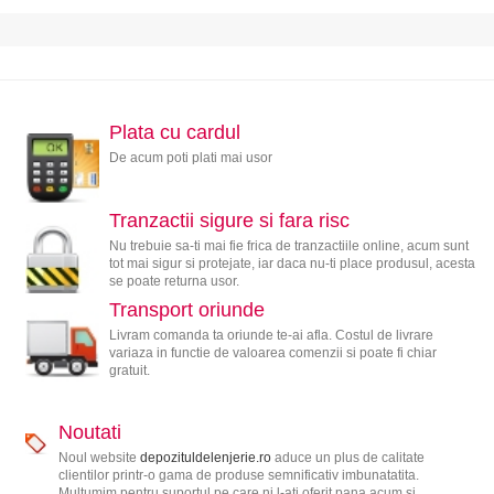
Plata cu cardul
De acum poti plati mai usor
Tranzactii sigure si fara risc
Nu trebuie sa-ti mai fie frica de tranzactiile online, acum sunt
tot mai sigur si protejate, iar daca nu-ti place produsul, acesta
se poate returna usor.
Transport oriunde
Livram comanda ta oriunde te-ai afla. Costul de livrare
variaza in functie de valoarea comenzii si poate fi chiar
gratuit.
Noutati
Noul website
depozituldelenjerie.ro
aduce un plus de calitate
clientilor printr-o gama de produse semnificativ imbunatatita.
Multumim pentru suportul pe care ni l-ati oferit pana acum si