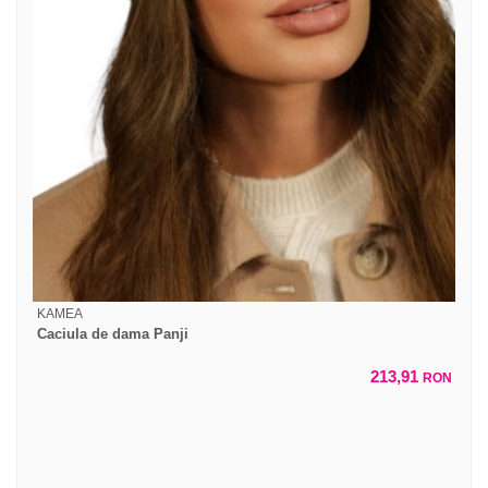
KAMEA
Caciula de dama Panji
213,91
RON