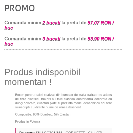
PROMO
Comanda minim
2 bucati
la pretul de
57.07 RON /
buc
Comanda minim
3 bucati
la pretul de
53.90 RON /
buc
Produs indisponibil
momentan !
Boxeri pentru baieti realizati din bumbac de inalta calitate cu adaos
de fibre elastice. Boxerii au talie elastica confortabila decorata cu
dungi colorate, cusaturi plate si prezinta model deosebit cu scutere
si inscriptii cu diferite nume de orase italienesti.
Compozitie: 95% Bumbac, 5% Elastan
Produs in Polonia