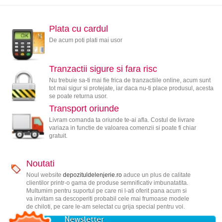
Plata cu cardul
De acum poti plati mai usor
Tranzactii sigure si fara risc
Nu trebuie sa-ti mai fie frica de tranzactiile online, acum sunt
tot mai sigur si protejate, iar daca nu-ti place produsul, acesta
se poate returna usor.
Transport oriunde
Livram comanda ta oriunde te-ai afla. Costul de livrare
variaza in functie de valoarea comenzii si poate fi chiar
gratuit.
Noutati
Noul website
depozituldelenjerie.ro
aduce un plus de calitate
clientilor printr-o gama de produse semnificativ imbunatatita.
Multumim pentru suportul pe care ni l-ati oferit pana acum si
va invitam sa descoperiti probabil cele mai frumoase modele
de chiloti, pe care le-am selectat cu grija special pentru voi.
Newsletter