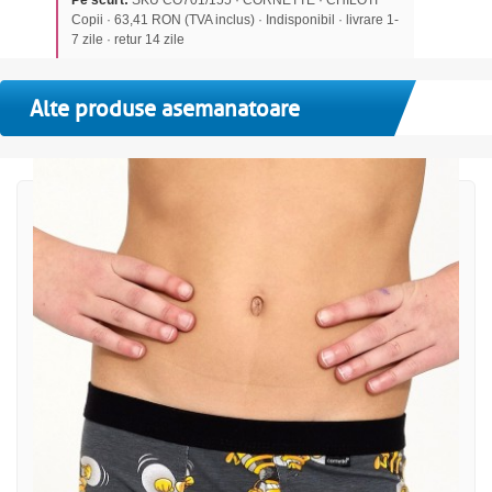
Pe scurt:
SKU CO701/155 · CORNETTE · CHILOTI
Copii · 63,41 RON (TVA inclus) · Indisponibil · livrare 1-
7 zile · retur 14 zile
Alte produse asemanatoare