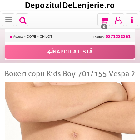
DepozitulDeLenjerie.ro
Toggle
Toggle
Toggle
Toggl
Toggle
navigation
navigation
navigation
naviga
navigation
0
0371236351
Acasa
»
COPII
»
CHILOTI
Telefon:
ÎNAPOI LA LISTĂ
Boxeri copii Kids Boy 701/155 Vespa 2