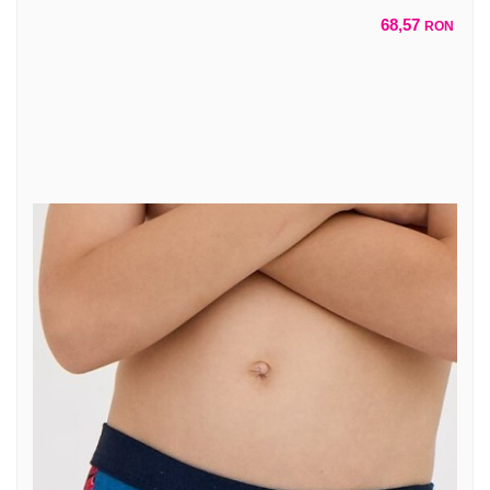
68,57
RON