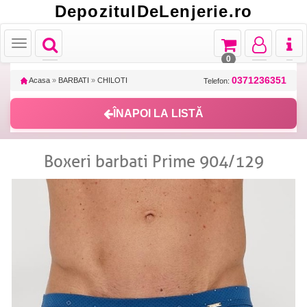
DepozitulDeLenjerie.ro
Toggle
Toggle
Toggle
Toggl
Toggle
navigation
navigation
navigation
naviga
navigation
0
0371236351
Acasa
»
BARBATI
»
CHILOTI
Telefon:
ÎNAPOI LA LISTĂ
Boxeri barbati Prime 904/129