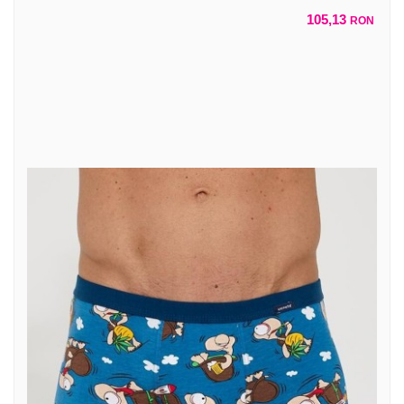
105,13
RON