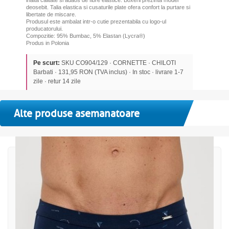
inalta calitate si adaos de fibre elastice. Boxerii prezinta model
deosebit. Talia elastica si cusaturile plate ofera confort la purtare si
libertate de miscare.
Produsul este ambalat intr-o cutie prezentabila cu logo-ul
producatorului.
Compozitie: 95% Bumbac, 5% Elastan (Lycra®)
Produs in Polonia
Pe scurt:
SKU CO904/129 · CORNETTE · CHILOTI
Barbati · 131,95 RON (TVA inclus) · In stoc · livrare 1-7
zile · retur 14 zile
Alte produse asemanatoare