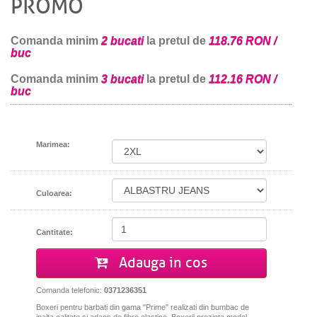
PROMO
Comanda minim
2 bucati
la pretul de
118.76 RON /
buc
Comanda minim
3 bucati
la pretul de
112.16 RON /
buc
Marimea:
Culoarea:
Cantitate:
Adauga in cos
Comanda telefonic:
0371236351
Boxeri pentru barbati din gama "Prime" realizati din bumbac de