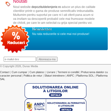
Noutati
Noul website
depozituldelenjerie.ro
aduce un plus de calitate
clientilor printr-o gama de produse semnificativ imbunatatita.
Multumim pentru suportul pe care ni l-ati oferit pana acum si
va invitam sa descoperiti probabil cele mai frumoase modele
de chiloti, pe care le-am selectat cu grija special pentru voi.
Newsletter
Nu rata reducerile si cele mai noi produse!
© Copyright 2026, Duras Media
Contact
|
Cum cumpar
|
Cum platesc
|
Livrare
|
Termeni si conditii
|
Prelucrarea datelor cu
caracter personal
|
Politica de retur
|
Sfaturi intretinere
|
ANPC
|
Platforma SOL
|
Platforma
SAL