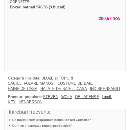
CORNETTE
Boxeri barbati 946/06 (3 bucati)
200,57
RON
Categorii inrudite:
BLUZE si TOPURI
CACIULI FULARE MANUSI
COSTUME DE BAIE
HAINE DE CASA
HALATE DE BAIE si CASA
INDISPENSABILI
Branduri populare:
STEVEN
WOLA
DE LAFENSE
LandL
KEY
HENDERSON
Intrebari frecvente
Ce marimi sunt disponibile pentru boxeri Cornette?
Cum se efectueaza returul produselor?