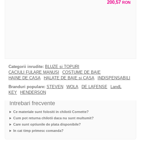
200,57
RON
Categorii inrudite:
BLUZE si TOPURI
CACIULI FULARE MANUSI
COSTUME DE BAIE
HAINE DE CASA
HALATE DE BAIE si CASA
INDISPENSABILI
Branduri populare:
STEVEN
WOLA
DE LAFENSE
LandL
KEY
HENDERSON
Intrebari frecvente
Ce materiale sunt folositi in chilotii Cornette?
Cum pot returna chilotii daca nu sunt multumit?
Care sunt optiunile de plata disponibile?
In cat timp primesc comanda?