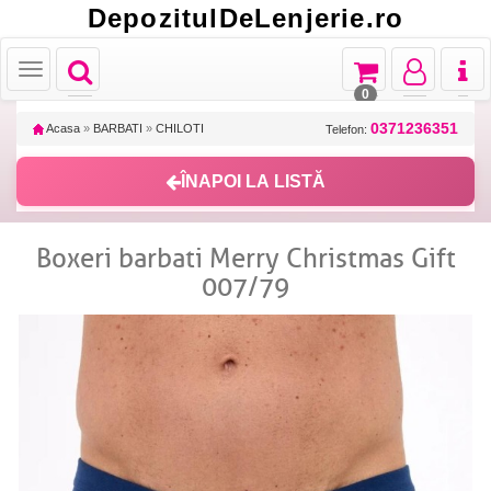
DepozitulDeLenjerie.ro
Toggle
Toggle
Toggle
Toggl
Toggle
navigation
navigation
navigation
naviga
navigation
0
0371236351
Acasa
»
BARBATI
»
CHILOTI
Telefon:
ÎNAPOI LA LISTĂ
Boxeri barbati Merry Christmas Gift
007/79