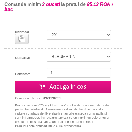
Comanda minim
3 bucati
la pretul de
85.12 RON /
buc
Marimea:
Culoarea:
Cantitate:
Adauga in cos
Comanda telefonic:
0371236351
Boxerii din gama "Merry Christmas" sunt o idee minunata de cadou
pentru barbatul iubit. Boxerii sunt realizati din bumbac de inalta
calitate cu adaos de fibre elastice, au talie elastica confortabila si
sunt infrumusetati
intr-o parte laterala cu un imprimeu
colorat cu un
ursulet de plus aflat langa un brad, intr-un camion rosu
Produsul este ambalat intr-o cutie prezentabila.