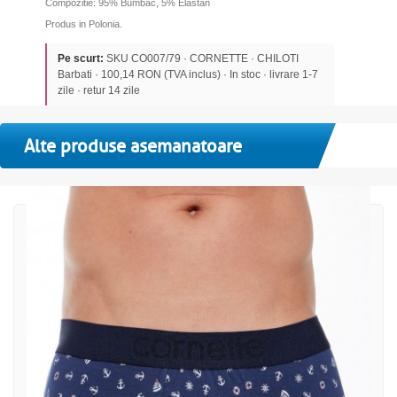
Compozitie: 95% Bumbac, 5% Elastan
Produs in Polonia.
Pe scurt:
SKU CO007/79 · CORNETTE · CHILOTI
Barbati · 100,14 RON (TVA inclus) · In stoc · livrare 1-7
zile · retur 14 zile
Alte produse asemanatoare