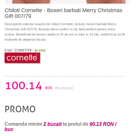
Chiloti Cornette - Boxeri barbati Merry Christmas
Gift 007/79
Descoperiti colectia noastra de chiloti Cornette, inclusiv boxeri barbati Merry
Christmas Gift 007/79. Acestia ofera confort si stil, fiind perfecti pentru orice
ocazie. Beneficiati de livrare rapida in 24 de ore si retur in 14 zile, astfel incat sa fiti
multumiti de alegerea facuta.
Cod : CO007/79 -
in stoc
100.14
RON
(tva inclus)
PROMO
Comanda minim
2 bucati
la pretul de
90.13 RON /
buc