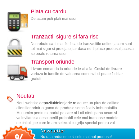
Plata cu cardul
De acum poti plati mai usor
Tranzactii sigure si fara risc
Nu trebuie sa-ti mai fie frica de tranzactiile online, acum sunt
tot mai sigur si protejate, iar daca nu-ti place produsul, acesta
se poate returna usor.
Transport oriunde
Livram comanda ta oriunde te-ai afla. Costul de livrare
variaza in functie de valoarea comenzii si poate fi chiar
gratuit.
Noutati
Noul website
depozituldelenjerie.ro
aduce un plus de calitate
clientilor printr-o gama de produse semnificativ imbunatatita.
Multumim pentru suportul pe care ni l-ati oferit pana acum si
va invitam sa descoperiti probabil cele mai frumoase modele
de chiloti, pe care le-am selectat cu grija special pentru voi.
Newsletter
Nu rata reducerile si cele mai noi produse!