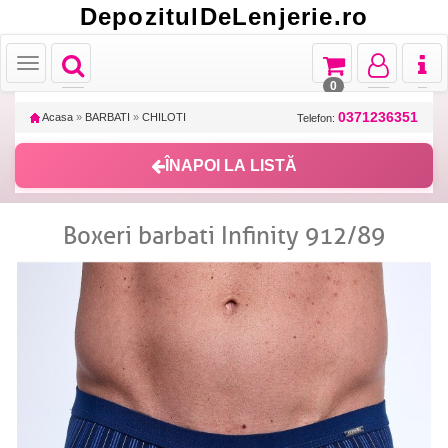
DepozitulDeLenjerie.ro
Toggle
Toggle
Toggle
Toggl
Toggle
navigation
navigation
navigation
naviga
navigation
0
0371236351
Acasa
»
BARBATI
»
CHILOTI
Telefon:
ÎNAPOI LA LISTĂ
Boxeri barbati Infinity 912/89