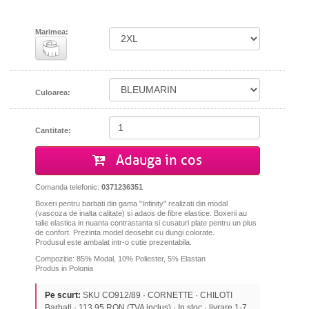
Marimea:
Culoarea:
Cantitate:
Adauga in cos
Comanda telefonic:
0371236351
Boxeri pentru barbati din gama "Infinity" realizati din modal
(vascoza de inalta calitate) si adaos de fibre elastice. Boxerii au
talie elastica in nuanta contrastanta si cusaturi plate pentru un plus
de confort. Prezinta model deosebit cu dungi colorate.
Produsul este ambalat intr-o cutie prezentabila.
Compozitie: 85% Modal, 10% Poliester,
5% Elastan
Produs in Polonia
Pe scurt:
SKU CO912/89 · CORNETTE · CHILOTI
Barbati · 113,95 RON (TVA inclus) · In stoc · livrare 1-7