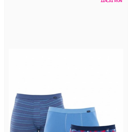
114,31
RON