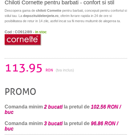
Chiloti Cornette pentru barbati - confort si stil
Descopera gama de
chiloti Cornette
pentru barbati, conceputi pentru confortul si
stilul tau. La
depozituldelenjerie.ro
, oferim livrare rapida in 24 de ore si
posibilitatea de retur in 14 zile, astfel incat sa fii mereu multumit de alegerea ta.
Cod : CO912/89 -
in stoc
113.95
RON
(tva inclus)
PROMO
Comanda minim
2 bucati
la pretul de
102.56 RON /
buc
Comanda minim
3 bucati
la pretul de
96.86 RON /
buc