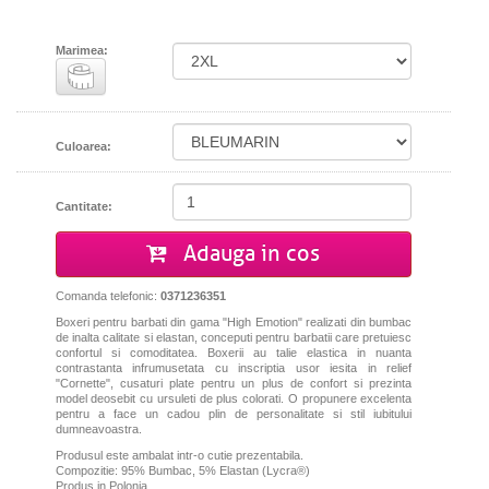
Marimea:
Culoarea:
Cantitate:
Adauga in cos
Comanda telefonic:
0371236351
Boxeri pentru barbati din gama "High Emotion" realizati din bumbac
de inalta calitate si elastan, conceputi pentru barbatii care pretuiesc
confortul si comoditatea. Boxerii au talie elastica in nuanta
contrastanta infrumusetata cu inscriptia usor iesita in relief
"Cornette", cusaturi plate pentru un plus de confort si prezinta
model deosebit cu ursuleti de plus colorati. O propunere excelenta
pentru a face un cadou plin de personalitate si stil iubitului
dumneavoastra.
Produsul este ambalat intr-o cutie prezentabila.
Compozitie: 95% Bumbac, 5% Elastan (Lycra®)
Produs in Polonia