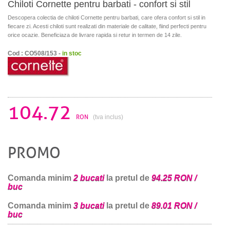
Chiloti Cornette pentru barbati - confort si stil
Descopera colectia de chiloti Cornette pentru barbati, care ofera confort si stil in
fiecare zi. Acesti chiloti sunt realizati din materiale de calitate, fiind perfecti pentru
orice ocazie. Beneficiaza de livrare rapida si retur in termen de 14 zile.
Cod : CO508/153 -
in stoc
104.72
RON
(tva inclus)
PROMO
Comanda minim
2 bucati
la pretul de
94.25 RON /
buc
Comanda minim
3 bucati
la pretul de
89.01 RON /
buc