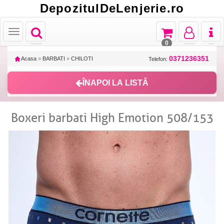
DepozitulDeLenjerie.ro
Toggle
Toggle
Toggle
Toggl
Toggle
navigation
navigation
navigation
naviga
navigation
0
0371236351
Acasa
»
BARBATI
»
CHILOTI
Telefon:
ÎNAPOI LA LISTĂ
Boxeri barbati High Emotion 508/153