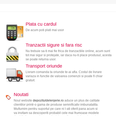
Plata cu cardul
De acum poti plati mai usor
Tranzactii sigure si fara risc
Nu trebuie sa-ti mai fie frica de tranzactiile online, acum sunt
tot mai sigur si protejate, iar daca nu-ti place produsul, acesta
se poate returna usor.
Transport oriunde
Livram comanda ta oriunde te-ai afla. Costul de livrare
variaza in functie de valoarea comenzii si poate fi chiar
gratuit.
Noutati
Noul website
depozituldelenjerie.ro
aduce un plus de calitate
clientilor printr-o gama de produse semnificativ imbunatatita.
Multumim pentru suportul pe care ni l-ati oferit pana acum si
va invitam sa descoperiti probabil cele mai frumoase modele