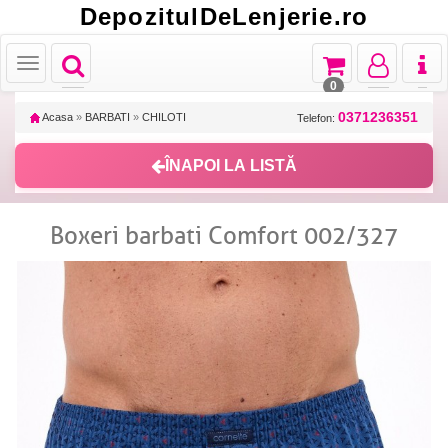
DepozitulDeLenjerie.ro
Toggle
Toggle
Toggle
Toggl
Toggle
navigation
navigation
navigation
naviga
navigation
0
0371236351
Acasa
»
BARBATI
»
CHILOTI
Telefon:
ÎNAPOI LA LISTĂ
Boxeri barbati Comfort 002/327