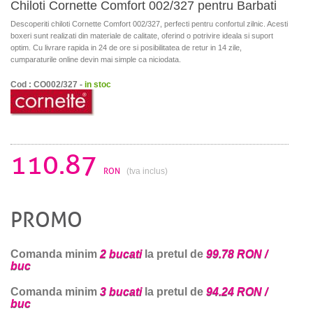
Chiloti Cornette Comfort 002/327 pentru Barbati
Descoperiti chiloti Cornette Comfort 002/327, perfecti pentru confortul zilnic. Acesti
boxeri sunt realizati din materiale de calitate, oferind o potrivire ideala si suport
optim. Cu livrare rapida in 24 de ore si posibilitatea de retur in 14 zile,
cumparaturile online devin mai simple ca niciodata.
Cod : CO002/327 -
in stoc
110.87
RON
(tva inclus)
PROMO
Comanda minim
2 bucati
la pretul de
99.78 RON /
buc
Comanda minim
3 bucati
la pretul de
94.24 RON /
buc