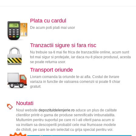
Plata cu cardul
De acum poti plati mai usor
Tranzactii sigure si fara risc
Nu trebuie sa-ti mai fie frica de tranzactiile online, acum sunt
tot mai sigur si protejate, iar daca nu-ti place produsul, acesta
se poate returna usor.
Transport oriunde
Livram comanda ta oriunde te-ai afla. Costul de livrare
variaza in functie de valoarea comenzii si poate fi chiar
gratuit.
Noutati
Noul website
depozituldelenjerie.ro
aduce un plus de calitate
clientilor printr-o gama de produse semnificativ imbunatatita.
Multumim pentru suportul pe care ni l-ati oferit pana acum si
va invitam sa descoperiti probabil cele mai frumoase modele
de chiloti, pe care le-am selectat cu grija special pentru voi.