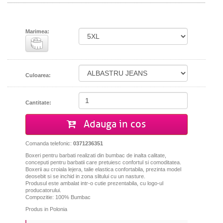
Marimea:
Culoarea:
Cantitate:
Adauga in cos
Comanda telefonic:
0371236351
Boxeri pentru barbati realizati din bumbac de inalta calitate,
conceputi pentru barbatii care pretuiesc confortul si comoditatea.
Boxerii au croiala lejera, talie elastica confortabila, prezinta model
deosebit si se inchid in zona slitului cu un nasture.
Produsul este ambalat intr-o cutie prezentabila, cu logo-ul
producatorului.
Compozitie: 100% Bumbac
Produs in Polonia