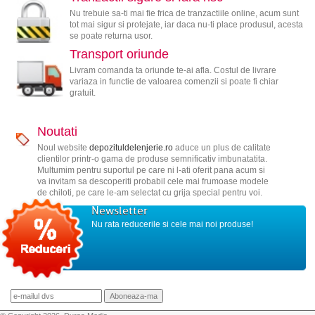
Nu trebuie sa-ti mai fie frica de tranzactiile online, acum sunt
tot mai sigur si protejate, iar daca nu-ti place produsul, acesta
se poate returna usor.
Transport oriunde
Livram comanda ta oriunde te-ai afla. Costul de livrare
variaza in functie de valoarea comenzii si poate fi chiar
gratuit.
Noutati
Noul website
depozituldelenjerie.ro
aduce un plus de calitate
clientilor printr-o gama de produse semnificativ imbunatatita.
Multumim pentru suportul pe care ni l-ati oferit pana acum si
va invitam sa descoperiti probabil cele mai frumoase modele
de chiloti, pe care le-am selectat cu grija special pentru voi.
Newsletter
Nu rata reducerile si cele mai noi produse!