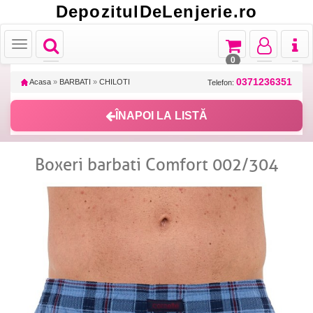
DepozitulDeLenjerie.ro
Toggle
Toggle
Toggle
Toggl
Toggle
navigation
navigation
navigation
naviga
navigation
0
0371236351
Acasa
»
BARBATI
»
CHILOTI
Telefon:
ÎNAPOI LA LISTĂ
Boxeri barbati Comfort 002/304