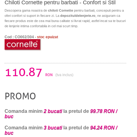
Chiloti Cornette pentru barbati - Confort si Stil
Descopera gama noastra de
chiloti Cornette
pentru barbati, conceputi pentru a
oferi confort si suport in fiecare zi. La
depozituldelenjerie.ro
, ne asiguram ca
fiecare produs este de cea mai buna calitate si livrat rapid, astfel incat sa te bucuri
de lenjerie intima confortabila in cel mai scurt timp.
Cod : CO002/304 -
stoc epuizat
110.87
RON
(tva inclus)
PROMO
Comanda minim
2 bucati
la pretul de
99.78 RON /
buc
Comanda minim
3 bucati
la pretul de
94.24 RON /
buc