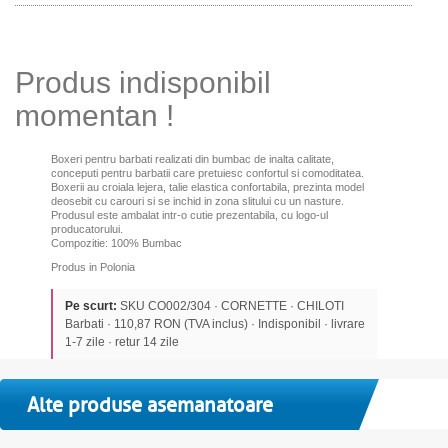
Produs indisponibil
momentan !
Boxeri pentru barbati realizati din bumbac de inalta calitate,
conceputi pentru barbatii care pretuiesc confortul si comoditatea.
Boxerii au croiala lejera, talie elastica confortabila, prezinta model
deosebit cu carouri si se inchid in zona slitului cu un nasture.
Produsul este ambalat intr-o cutie prezentabila, cu logo-ul
producatorului.
Compozitie: 100% Bumbac
Produs in Polonia
Pe scurt:
SKU CO002/304 · CORNETTE · CHILOTI
Barbati · 110,87 RON (TVA inclus) · Indisponibil · livrare
1-7 zile · retur 14 zile
Alte produse asemanatoare