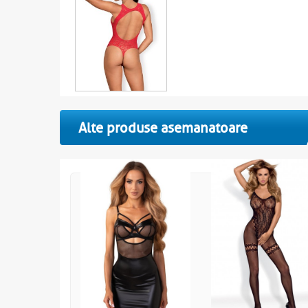
Alte produse asemanatoare