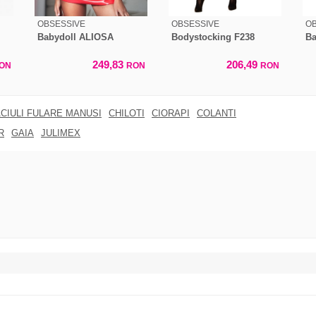
OBSESSIVE
OBSESSIVE
O
Babydoll ALIOSA
Bodystocking F238
Ba
249,83
206,49
ON
RON
RON
CIULI FULARE MANUSI
CHILOTI
CIORAPI
COLANTI
R
GAIA
JULIMEX