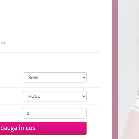
lus)
dauga in cos