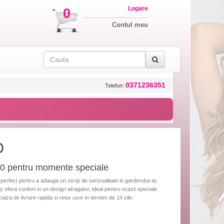
Logare
0
Contul meu
0371236351
Telefon:
0
0 pentru momente speciale
rfect pentru a adauga un strop de senzualitate in garderoba ta.
y ofera confort si un design atragator, ideal pentru ocazii speciale
iaza de livrare rapida si retur usor in termen de 14 zile.