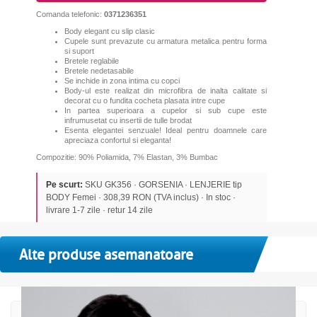
Comanda telefonic:
0371236351
Body elegant cu slip clasic
Cupele sunt prevazute cu armatura metalica pentru forma
si suport
Bretele reglabile
Bretele nedetasabile
Se inchide in zona intima cu copci
Body-ul este realizat din microfibra de inalta calitate si
decorat cu o fundita cocheta plasata intre cupe
In partea superioara a cupelor si sub cupe este
infrumusetat cu insertii de tulle brodat
Esenta elegantei senzuale! Ideal pentru doamnele care
apreciaza confortul si eleganta!
Compozitie: 90% Poliamida, 7% Elastan, 3% Bumbac
Pe scurt:
SKU GK356 · GORSENIA · LENJERIE tip
BODY Femei · 308,39 RON (TVA inclus) · In stoc ·
livrare 1-7 zile · retur 14 zile
Alte produse asemanatoare