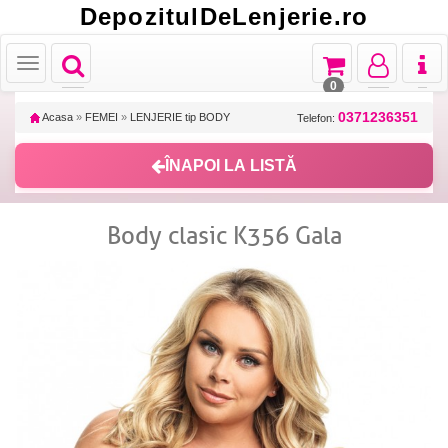
DepozitulDeLenjerie.ro
Toggle
Toggle
Toggle
Toggl
Toggle
navigation
navigation
navigation
naviga
navigation
0
0371236351
Acasa
»
FEMEI
»
LENJERIE tip BODY
Telefon:
ÎNAPOI LA LISTĂ
Body clasic K356 Gala