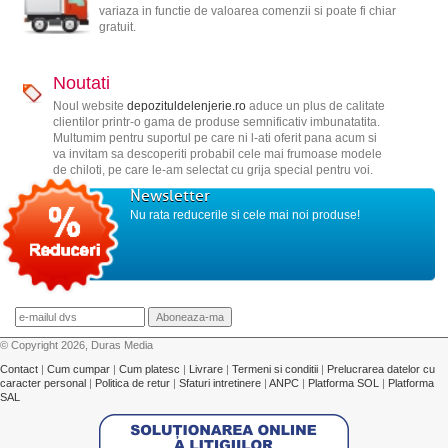
variaza in functie de valoarea comenzii si poate fi chiar
gratuit.
Noutati
Noul website
depozituldelenjerie.ro
aduce un plus de calitate
clientilor printr-o gama de produse semnificativ imbunatatita.
Multumim pentru suportul pe care ni l-ati oferit pana acum si
va invitam sa descoperiti probabil cele mai frumoase modele
de chiloti, pe care le-am selectat cu grija special pentru voi.
Newsletter
Nu rata reducerile si cele mai noi produse!
© Copyright 2026, Duras Media
Contact
|
Cum cumpar
|
Cum platesc
|
Livrare
|
Termeni si conditii
|
Prelucrarea datelor cu
caracter personal
|
Politica de retur
|
Sfaturi intretinere
|
ANPC
|
Platforma SOL
|
Platforma
SAL