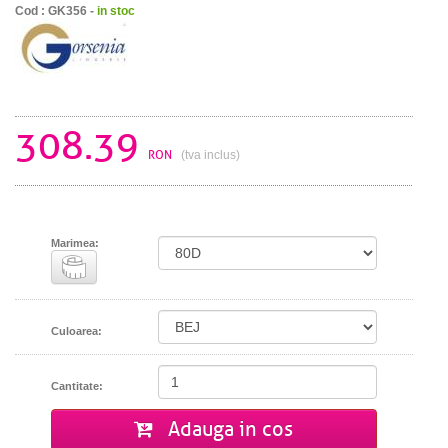
Cod : GK356 -
in stoc
308.39
RON
(tva inclus)
Marimea:
Culoarea:
Cantitate:
Adauga in cos