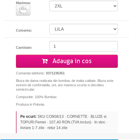
Marimea:
Culoarea:
Cantitate:
Adauga in cos
Comanda telefonic:
0371236351
Bluza de dama realizata din bumbac de inalta calitate. Bluza este
extrem de confortabila, uni, are maneca scurta si decolteu
semicircular.
Compozitie: 100% Bumbac
Produsa in Polonia.
Pe scurt:
SKU CO908/13 · CORNETTE · BLUZE si
TOPURI Femei · 107,40 RON (TVA inclus) · In stoc ·
livrare 1-7 zile · retur 14 zile