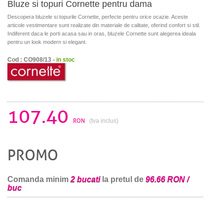
Bluze si topuri Cornette pentru dama
Descopera bluzele si topurile Cornette, perfecte pentru orice ocazie. Aceste
articole vestimentare sunt realizate din materiale de calitate, oferind confort si stil.
Indiferent daca le porti acasa sau in oras, bluzele Cornette sunt alegerea ideala
pentru un look modern si elegant.
Cod : CO908/13 -
in stoc
107.40
RON
(tva inclus)
PROMO
Comanda minim
2 bucati
la pretul de
96.66 RON /
buc