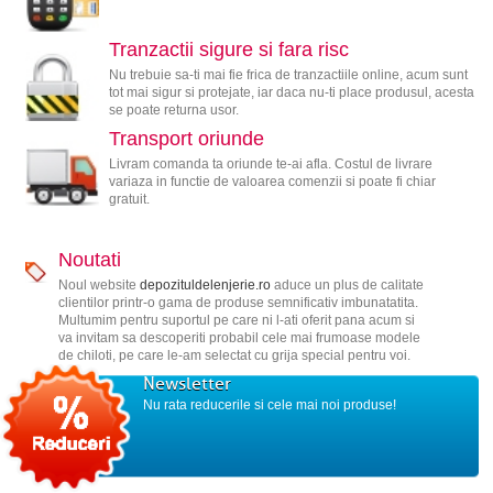
Tranzactii sigure si fara risc
Nu trebuie sa-ti mai fie frica de tranzactiile online, acum sunt
tot mai sigur si protejate, iar daca nu-ti place produsul, acesta
se poate returna usor.
Transport oriunde
Livram comanda ta oriunde te-ai afla. Costul de livrare
variaza in functie de valoarea comenzii si poate fi chiar
gratuit.
Noutati
Noul website
depozituldelenjerie.ro
aduce un plus de calitate
clientilor printr-o gama de produse semnificativ imbunatatita.
Multumim pentru suportul pe care ni l-ati oferit pana acum si
va invitam sa descoperiti probabil cele mai frumoase modele
de chiloti, pe care le-am selectat cu grija special pentru voi.
Newsletter
Nu rata reducerile si cele mai noi produse!