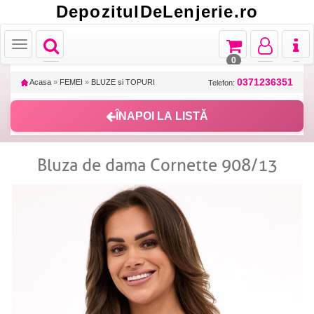
DepozitulDeLenjerie.ro
Toggle
Toggle
Toggle
Toggl
Toggle
navigation
navigation
navigation
naviga
navigation
0
0371236351
Acasa
»
FEMEI
»
BLUZE si TOPURI
Telefon:
ÎNAPOI LA LISTĂ
Bluza de dama Cornette 908/13