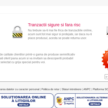
Tranzactii sigure si fara risc
Nu trebuie sa-ti mai fie frica de tranzactiile online,
acum sunt tot mai sigur si protejate, iar daca nu-ti
place produsul, acesta se poate returna usor.
e calitate clientilor printr-o gama de produse semnificativ
ati oferit pana acum si va invitam sa descoperiti probabil
electat cu grija special pentru voi.
rarea datelor cu caracter personal
|
Politica de retur
|
Sfaturi intretinere
|
ANPC
|
Platforma S