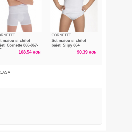
ORNETTE
CORNETTE
t maiou si chilot
Set maiou si chilot
ieti Cornette 866-867-
baieti Slipy 864
8
108,54
90,39
RON
RON
 CASA