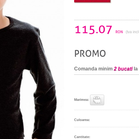
115.07
RON
(tva inc
PROMO
Comanda minim
2 bucati
la
Marimea:
Culoarea:
Cantitate: