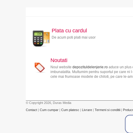
Plata cu cardul
De acum poti plati mai usor
Noutati
Noul website
depozituldelenjerie.ro
aduce un plus d
imbunatatita. Multumim pentru suportul pe care ni l-
cele mai frumoase modele de chiloti, pe care le-am s
© Copyright 2026, Duras Media
Contact
|
Cum cumpar
|
Cum platesc
|
Livrare
|
Termeni si conditii
|
Preluc