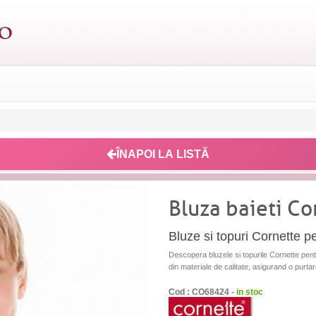
ÎNAPOI LA LISTĂ
Bluza baieti C
Bluze si topuri Cornette pe
Descopera bluzele si topurile Cornette pentru
din materiale de calitate, asigurand o purtar
Cod : CO68424 -
in stoc