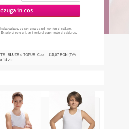
dauga in cos
nalta calitate, ce se remarca prin confort si calitate.
xteriorul este uni, iar interiorul este moale si calduros,
 · BLUZE si TOPURI Copii · 115,07 RON (TVA
tur 14 zile