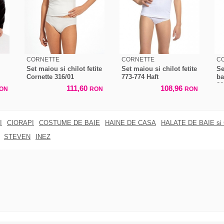
CORNETTE
CORNETTE
C
Set maiou si chilot fetite
Set maiou si chilot fetite
Se
Cornette 316/01
773-774 Haft
ba
86
111,60
108,96
ON
RON
RON
I
CIORAPI
COSTUME DE BAIE
HAINE DE CASA
HALATE DE BAIE si
STEVEN
INEZ