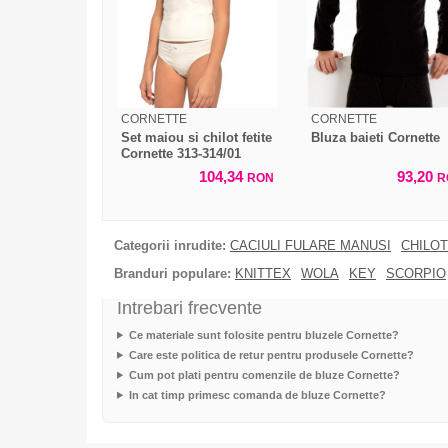
CORNETTE
CORNETTE
Set maiou si chilot fetite
Bluza baieti Cornette
Cornette 313-314/01
104,34
93,20
RON
R
Categorii inrudite:
CACIULI FULARE MANUSI
CHILOT
Branduri populare:
KNITTEX
WOLA
KEY
SCORPIO
Intrebari frecvente
Ce materiale sunt folosite pentru bluzele Cornette?
Care este politica de retur pentru produsele Cornette?
Cum pot plati pentru comenzile de bluze Cornette?
In cat timp primesc comanda de bluze Cornette?