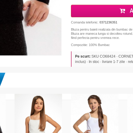
A
Comanda telefonic:
0371236351
Bluza pentru baieti realizata din bumbac de i
Bluza are maneca lunga si decolteu rotund. E
fiind perfecta pentru vremea rece.
Compozitie: 100% Bumbac
Pe scurt:
SKU CO68424 · CORNETTE
inclus) · In stoc · livrare 1-7 zile · re