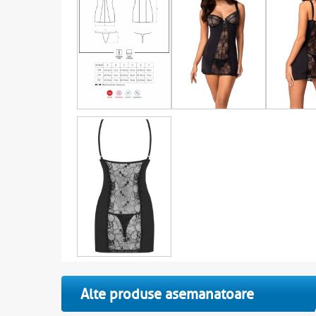
Alte produse asemanatoare