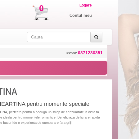
Logare
0
Contul meu
0371236351
Telefon:
TINA
 HEARTINA pentru momente speciale
A, perfecta pentru a adauga un strop de senzualitate in viata ta.
e ideala pentru momentele romantice. Beneficiaza de livrare rapida
a te bucuri de o experienta de cumparare fara griji.