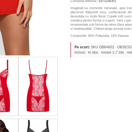
Comanda telefonic:
0371236351
Imaginati-va momente minunate, apoi transf
placerea! Babydoll sexy confectionat din
deosebita cu motiv floral. Cupele soft sunt 
metalica pentru forma si suport. Intre cupe 
ornamentala sub forma de inima (fara adaos 
si nedetasabile. Chilotul tanga asortat este 
Compozitie: 85% Poliamida, 15% Elastan
Pe scurt:
SKU OB84602 · OBSESSIV
inclus) · In stoc · livrare 1-7 zile · re