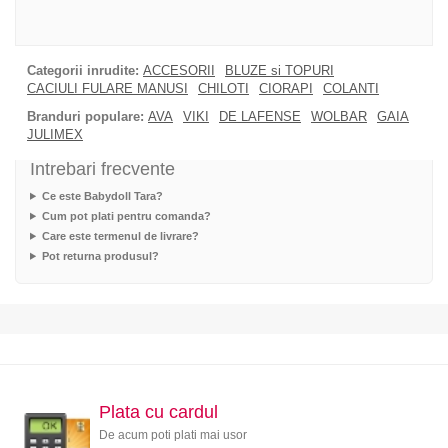
Categorii inrudite:
ACCESORII
BLUZE si TOPURI
CACIULI FULARE MANUSI
CHILOTI
CIORAPI
COLANTI
Branduri populare:
AVA
VIKI
DE LAFENSE
WOLBAR
GAIA
JULIMEX
Intrebari frecvente
Ce este Babydoll Tara?
Cum pot plati pentru comanda?
Care este termenul de livrare?
Pot returna produsul?
Plata cu cardul
De acum poti plati mai usor