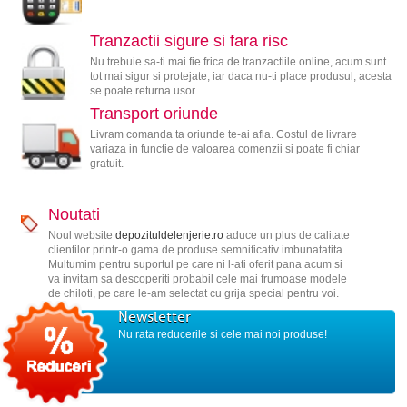
Tranzactii sigure si fara risc
Nu trebuie sa-ti mai fie frica de tranzactiile online, acum sunt
tot mai sigur si protejate, iar daca nu-ti place produsul, acesta
se poate returna usor.
Transport oriunde
Livram comanda ta oriunde te-ai afla. Costul de livrare
variaza in functie de valoarea comenzii si poate fi chiar
gratuit.
Noutati
Noul website
depozituldelenjerie.ro
aduce un plus de calitate
clientilor printr-o gama de produse semnificativ imbunatatita.
Multumim pentru suportul pe care ni l-ati oferit pana acum si
va invitam sa descoperiti probabil cele mai frumoase modele
de chiloti, pe care le-am selectat cu grija special pentru voi.
Newsletter
Nu rata reducerile si cele mai noi produse!