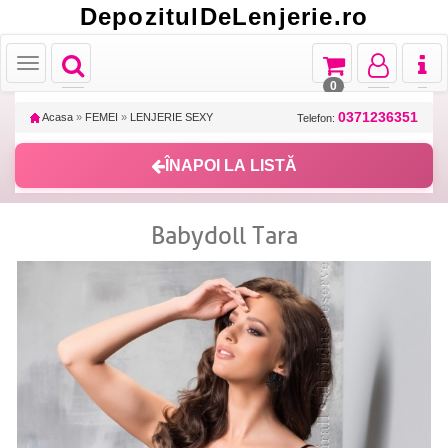
DepozitulDeLenjerie.ro
Toggle
Toggle
Toggle
Toggl
Toggle
navigation
navigation
navigation
naviga
navigation
0
0371236351
Acasa
»
FEMEI
»
LENJERIE SEXY
Telefon:
ÎNAPOI LA LISTĂ
Babydoll Tara