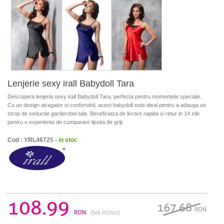
Lenjerie sexy irall Babydoll Tara
Descopera lenjeria sexy irall Babydoll Tara, perfecta pentru momentele speciale.
Cu un design atragator si confortabil, acest babydoll este ideal pentru a adauga un
strop de seductie garderobei tale. Beneficiaza de livrare rapida si retur in 14 zile
pentru o experienta de cumparare lipsita de griji.
Cod : YRL46725 -
in stoc
108.99
167.68
RON
RON
(tva inclus)