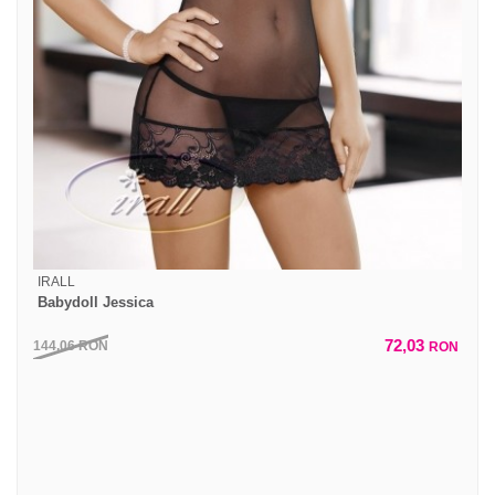
IRALL
Babydoll Jessica
72,03
144,06
RON
RON