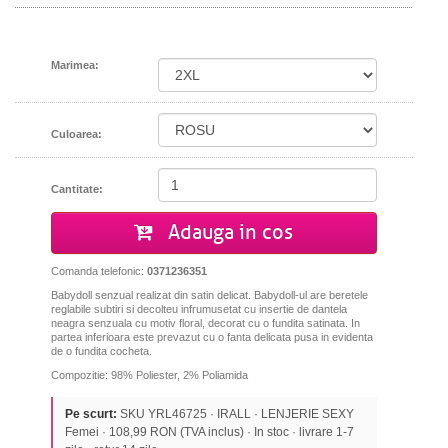
Marimea:
Culoarea:
Cantitate:
Adauga in cos
Comanda telefonic:
0371236351
Babydoll senzual realizat din satin delicat.
Babydoll-ul are beretele
reglabile subtiri si
decolteu infrumusetat cu insertie de dantela
neagra senzuala cu motiv floral, decorat cu o fundita satinata. In
partea inferioara este prevazut cu o fanta delicata pusa in evidenta
de o fundita cocheta.
Compozitie: 98% Poliester, 2% Poliamida
Pe scurt:
SKU YRL46725 · IRALL · LENJERIE SEXY
Femei · 108,99 RON (TVA inclus) · In stoc · livrare 1-7