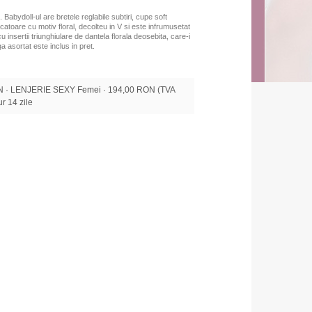
. B
abydoll-ul are bretele reglabile subtiri, cupe soft
catoare cu motiv floral, decolteu in V si este infrumusetat
u insertii triunghiulare de dantela florala deosebita, care-i
a asortat este inclus in pret.
· LENJERIE SEXY Femei · 194,00 RON (TVA
tur 14 zile