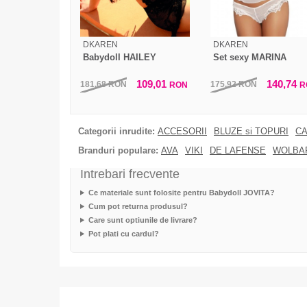
DKAREN
DKAREN
Babydoll HAILEY
Set sexy MARINA
109,01
140,74
181,68
RON
175,92
RON
RON
R
Categorii inrudite:
ACCESORII
BLUZE si TOPURI
CA
Branduri populare:
AVA
VIKI
DE LAFENSE
WOLBA
Intrebari frecvente
Ce materiale sunt folosite pentru Babydoll JOVITA?
Cum pot returna produsul?
Care sunt optiunile de livrare?
Pot plati cu cardul?