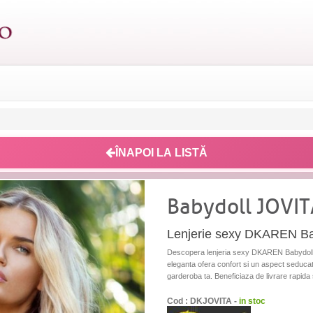
ÎNAPOI LA LISTĂ
Babydoll JOVI
Lenjerie sexy DKAREN Ba
Descopera lenjeria sexy DKAREN Babydoll 
eleganta ofera confort si un aspect seducat
garderoba ta. Beneficiaza de livrare rapida s
Cod : DKJOVITA -
in stoc