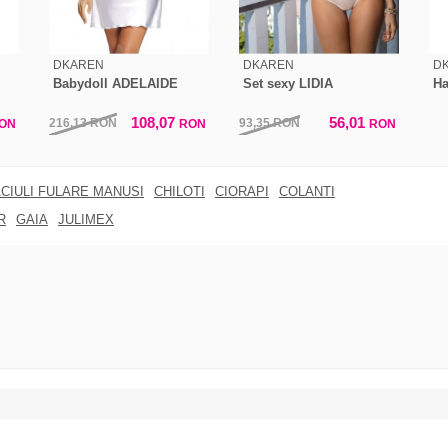
DKAREN
DKAREN
D
Babydoll ADELAIDE
Set sexy LIDIA
Ha
108,07
56,01
216,13
RON
93,35
RON
ON
RON
RON
CIULI FULARE MANUSI
CHILOTI
CIORAPI
COLANTI
R
GAIA
JULIMEX