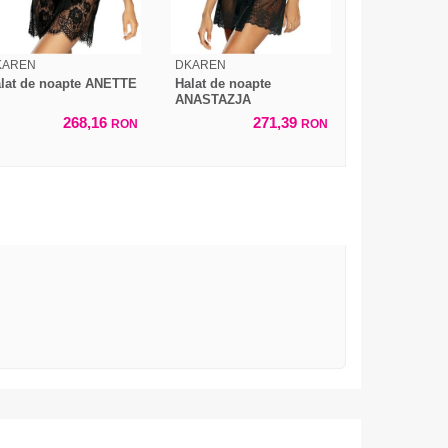
KAREN
DKAREN
lat de noapte ANETTE
Halat de noapte
ANASTAZJA
268,16
271,39
RON
RON