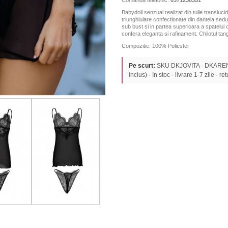
Babydoll senzual realizat din tulle translucid
triunghiulare confectionate din dantela sedu
sub bust si in partea superioara a spatelui c
confera eleganta si rafinament.
Chilotul tang
Compozitie: 100% Poliester
Pe scurt:
SKU DKJOVITA · DKAREN 
inclus) · In stoc · livrare 1-7 zile · re