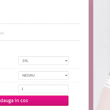
lus)
dauga in cos