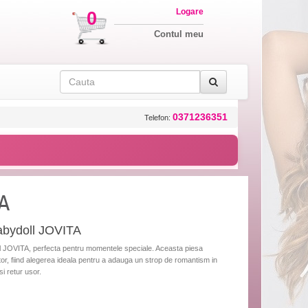
Logare
0
Contul meu
0371236351
Telefon:
TA
bydoll JOVITA
JOVITA, perfecta pentru momentele speciale. Aceasta piesa
or, fiind alegerea ideala pentru a adauga un strop de romantism in
i retur usor.