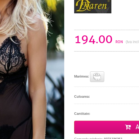
194.00
RON
(tva inc
Marimea:
Culoarea:
Cantitate:
A
Comanda telefonic:
0371236351