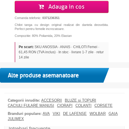
Adauga in cos
Comanda telefonic:
0371236351
Chilot tanga cu design original realizat din dantela deosebita.
Perfect pentru femeile increzatoare.
Compozitie: 80% Poliamida, 20% Elastan
Pe scurt:
SKU ANOSSIA · ANAIS · CHILOTI Femei ·
61,45 RON (TVA inclus) · In stoc · livrare 1-7 zile · retur
14 zile
Alte produse asemanatoare
Categorii inrudite:
ACCESORII
BLUZE si TOPURI
CACIULI FULARE MANUSI
CIORAPI
COLANTI
CORSETE
Branduri populare:
AVA
VIKI
DE LAFENSE
WOLBAR
GAIA
JULIMEX
Intrebari frecvente