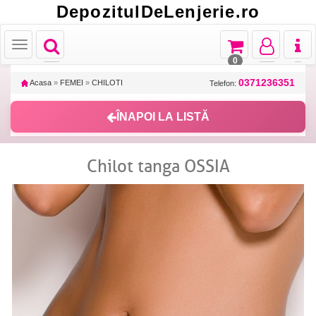
DepozitulDeLenjerie.ro
Toggle
Toggle
Toggle
Toggl
Toggle
navigation
navigation
navigation
naviga
navigation
0
0371236351
Acasa
»
FEMEI
»
CHILOTI
Telefon:
ÎNAPOI LA LISTĂ
Chilot tanga OSSIA