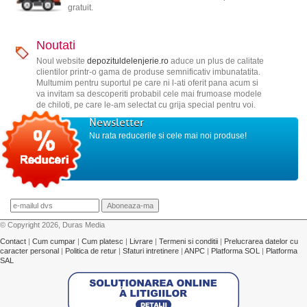
gratuit.
Noutati
Noul website
depozituldelenjerie.ro
aduce un plus de calitate
clientilor printr-o gama de produse semnificativ imbunatatita.
Multumim pentru suportul pe care ni l-ati oferit pana acum si
va invitam sa descoperiti probabil cele mai frumoase modele
de chiloti, pe care le-am selectat cu grija special pentru voi.
Newsletter
Nu rata reducerile si cele mai noi produse!
© Copyright 2026, Duras Media
Contact
|
Cum cumpar
|
Cum platesc
|
Livrare
|
Termeni si conditii
|
Prelucrarea datelor cu
caracter personal
|
Politica de retur
|
Sfaturi intretinere
|
ANPC
|
Platforma SOL
|
Platforma
SAL