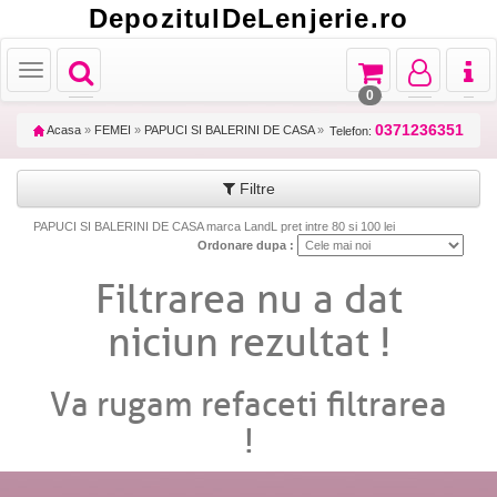
DepozitulDeLenjerie.ro
Toggle
Toggle
Toggle
Toggl
Toggle
navigation
navigation
navigation
naviga
navigation
0
0371236351
Acasa
»
FEMEI
»
PAPUCI SI BALERINI DE CASA
»
Telefon:
Filtre
PAPUCI SI BALERINI DE CASA marca LandL pret intre 80 si 100 lei
Ordonare dupa :
Filtrarea nu a dat
niciun rezultat !
Va rugam refaceti filtrarea
!