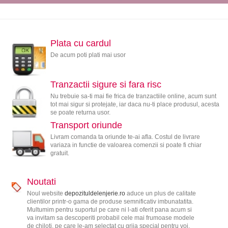
Plata cu cardul
De acum poti plati mai usor
Tranzactii sigure si fara risc
Nu trebuie sa-ti mai fie frica de tranzactiile online, acum sunt
tot mai sigur si protejate, iar daca nu-ti place produsul, acesta
se poate returna usor.
Transport oriunde
Livram comanda ta oriunde te-ai afla. Costul de livrare
variaza in functie de valoarea comenzii si poate fi chiar
gratuit.
Noutati
Noul website
depozituldelenjerie.ro
aduce un plus de calitate
clientilor printr-o gama de produse semnificativ imbunatatita.
Multumim pentru suportul pe care ni l-ati oferit pana acum si
va invitam sa descoperiti probabil cele mai frumoase modele
de chiloti, pe care le-am selectat cu grija special pentru voi.