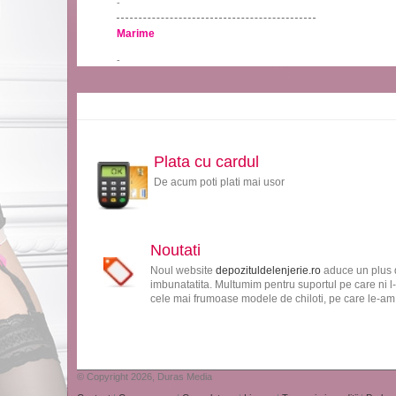
-
Marime
-
Plata cu cardul
De acum poti plati mai usor
Noutati
Noul website
depozituldelenjerie.ro
aduce un plus d
imbunatatita. Multumim pentru suportul pe care ni l-
cele mai frumoase modele de chiloti, pe care le-am s
© Copyright 2026, Duras Media