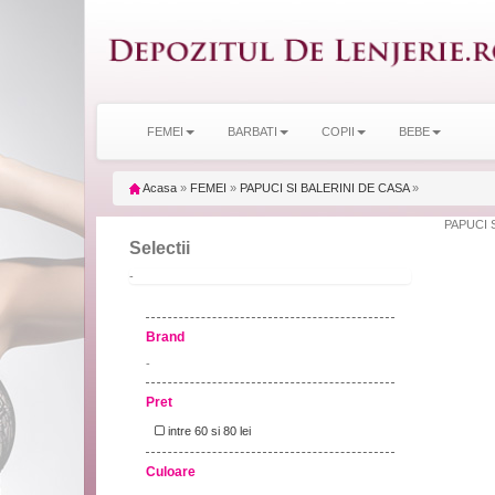
FEMEI
BARBATI
COPII
BEBE
Acasa
»
FEMEI
»
PAPUCI SI BALERINI DE CASA
»
PAPUCI S
Selectii
-
Brand
-
Pret
intre 60 si 80 lei
Culoare