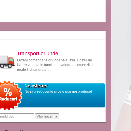
Transport oriunde
Livram comanda ta oriunde te-ai afla. Costul de
livrare variaza in functie de valoarea comenzii si
poate fi chiar gratuit.
Newsletter
Nu rata reducerile si cele mai noi produse!