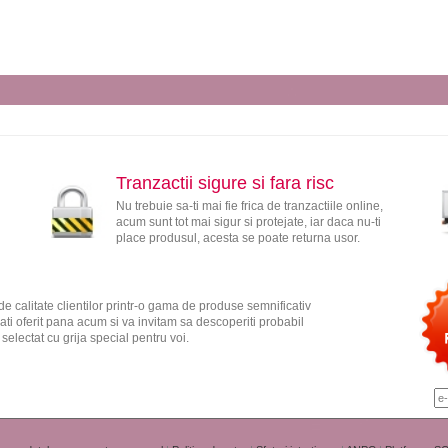
Tranzactii sigure si fara risc
Nu trebuie sa-ti mai fie frica de tranzactiile online,
acum sunt tot mai sigur si protejate, iar daca nu-ti
place produsul, acesta se poate returna usor.
e calitate clientilor printr-o gama de produse semnificativ
ati oferit pana acum si va invitam sa descoperiti probabil
electat cu grija special pentru voi.