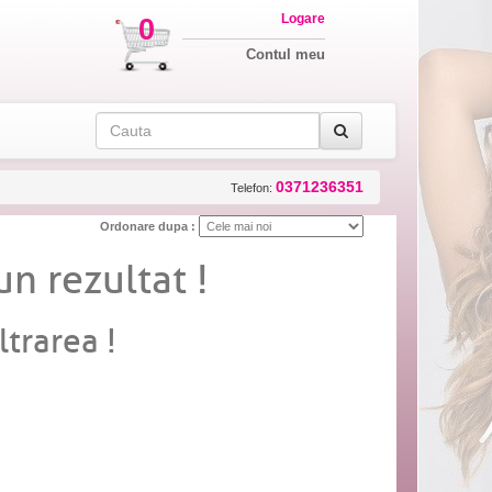
Logare
0
Contul meu
0371236351
Telefon:
Ordonare dupa :
un rezultat !
ltrarea !