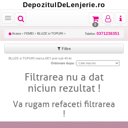
DepozitulDeLenjerie.ro
Toggle
Toggle
Toggle
Toggl
Toggle
navigation
navigation
navigation
naviga
navigation
0
0371236351
Acasa
»
FEMEI
»
BLUZE si TOPURI
»
Telefon:
Filtre
BLUZE si TOPURI marca KEY pret sub 40 lei
Ordonare dupa :
Filtrarea nu a dat
niciun rezultat !
Va rugam refaceti filtrarea
!