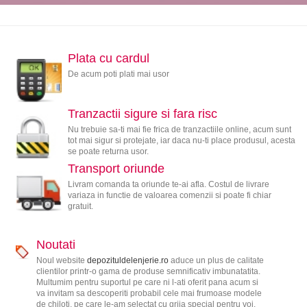
Plata cu cardul
De acum poti plati mai usor
Tranzactii sigure si fara risc
Nu trebuie sa-ti mai fie frica de tranzactiile online, acum sunt
tot mai sigur si protejate, iar daca nu-ti place produsul, acesta
se poate returna usor.
Transport oriunde
Livram comanda ta oriunde te-ai afla. Costul de livrare
variaza in functie de valoarea comenzii si poate fi chiar
gratuit.
Noutati
Noul website
depozituldelenjerie.ro
aduce un plus de calitate
clientilor printr-o gama de produse semnificativ imbunatatita.
Multumim pentru suportul pe care ni l-ati oferit pana acum si
va invitam sa descoperiti probabil cele mai frumoase modele
de chiloti, pe care le-am selectat cu grija special pentru voi.